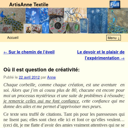
ArtisAnne Textile
Accueil
Menu ↓
Skip to primary content
Aller au contenu secondaire
Navigation des articles
←
Sur le chemin de l’éveil
Le devoir et le plaisir de
l’expérimentation
→
Où il est question de créativité:
Publié le
22 avril 2012
par
Anne
Chaque corbeille, comme chaque création, est une aventure en
soi. Alors que j’en ai cousu plus de 80, chacune est encore pour
moi un processus mystérieux et une suite de problèmes à résoudre;
je remercie celles qui me font confiance
, cette confiance qui me
donne des ailes et me permet d’apprivoiser mes peurs.
Ce texte sera truffé de citations. Tant pis pour les paresseuses qui
ne lisent pas; elles sont chez elle ici et font ce qu’elles veulent…
(ceci dit, je me flatte d’avoir des amies vraiment attentives qui ne se