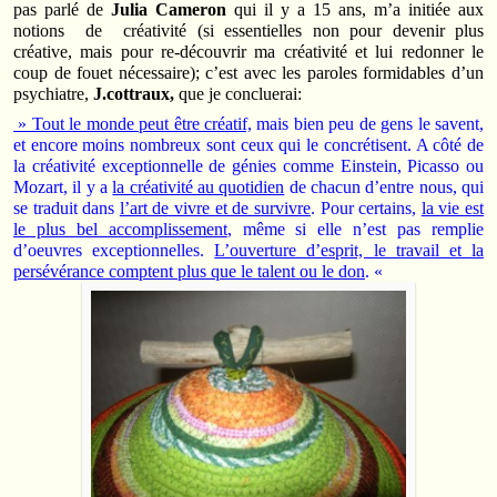
pas parlé de
Julia Cameron
qui il y a 15 ans, m’a initiée aux
notions de créativité (si essentielles non pour devenir plus
créative, mais pour re-découvrir ma créativité et lui redonner le
coup de fouet nécessaire); c’est avec les paroles formidables d’un
psychiatre,
J.cottraux,
que je concluerai:
» Tout le monde peut être créatif,
mais bien peu de gens le savent,
et encore moins nombreux sont ceux qui le concrétisent. A côté de
la créativité exceptionnelle de génies comme Einstein, Picasso ou
Mozart, il y a
la créativité au quotidien
de chacun d’entre nous, qui
se traduit dans
l’art de vivre et de survivre
. Pour certains,
la vie est
le plus bel accomplissement
, même si elle n’est pas remplie
d’oeuvres exceptionnelles.
L’ouverture d’esprit, le travail et la
persévérance comptent plus que le talent ou le don
. «