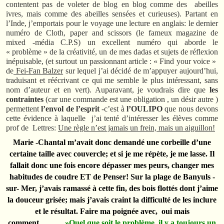
contentent pas de voleter de blog en blog comme des abeilles
ivres, mais comme des abeilles sensées et curieuses). Partant en
l’Inde, j’emportais pour le voyage une lecture en anglais: le dernier
numéro de Cloth, paper and scissors (le fameux magazine de
mixed -média C.P.S) un excellent numéro qui aborde le
« problème » de la créativité, un de mes dadas et sujets de réflexion
inépuisable, (et surtout un passionnant article : « Find your voice »
de
Fei-Fan Balzer
sur lequel j’ai décidé de m’appuyer aujourd’hui,
traduisant et réécrivant ce qui me semble le plus intéressant, sans
nom d’auteur et en vert). Auparavant, je voudrais dire que
les
contraintes
(car une commande est une obligation , un désir autre )
permettent
l’envol de l’esprit
-c’est à
l’OULIPO
que nous devons
cette évidence à laquelle j’ai tenté d’intéresser les élèves comme
prof de Lettres:
Une règle n’est jamais un frein, mais un aiguillon!
Marie -Chantal m’avait donc demandé une corbeille d’une
certaine taille avec couvercle; et si je me répète, je me lasse. Il
fallait donc une fois encore dépasser mes peurs, changer mes
habitudes de coudre ET de Penser! Sur la plage de Banyuls -
sur- Mer, j’avais ramassé à cette fin, des bois flottés dont j’aime
la douceur grisée; mais j’avais craint la difficulté de les inclure
et le résultat. Faire ma poignée avec, oui mais
comment
……… »Quel que soit le problème, il y a toujours un