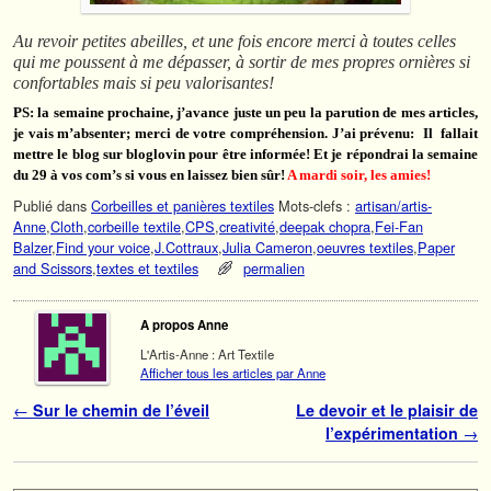
Au revoir petites abeilles, et une fois encore merci à toutes celles
qui me poussent à me dépasser, à sortir de mes propres ornières si
confortables mais si peu valorisantes!
PS: la semaine prochaine, j’avance juste un peu la parution de mes articles,
je vais m’absenter; merci de votre compréhension. J’ai prévenu: Il fallait
mettre le blog sur bloglovin pour être informée! Et je répondrai la semaine
du 29 à vos com’s si vous en laissez bien sûr!
A mardi soir, les amies!
Publié dans
Corbeilles et panières textiles
Mots-clefs :
artisan/artis-
Anne
,
Cloth
,
corbeille textile
,
CPS
,
creativité
,
deepak chopra
,
Fei-Fan
Balzer
,
Find your voice
,
J.Cottraux
,
Julia Cameron
,
oeuvres textiles
,
Paper
and Scissors
,
textes et textiles
permalien
A propos Anne
L'Artis-Anne : Art Textile
Afficher tous les articles par Anne
Navigation des articles
←
Sur le chemin de l’éveil
Le devoir et le plaisir de
l’expérimentation
→