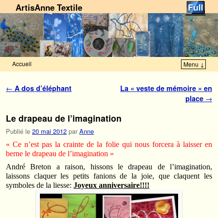
ArtisAnne Textile
Accueil
Menu ↓
Skip to primary content
Aller au contenu secondaire
Navigation des articles
←
A dos d’éléphant
La « veste de mémoire » en
place
→
Le drapeau de l’imagination
Publié le
20 mai 2012
par
Anne
« Ce n’est pas la crainte de la folie qui nous forcera à laisser en
berne le drapeau de l’imagination »
André Breton a raison, hissons le drapeau de l’imagination,
laissons claquer les petits fanions de la joie, que claquent les
symboles de la liesse:
Joyeux anniversaire!!!!