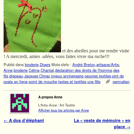
et des abeilles pour me rendre visite
! A mercredi, amies -ailées, vous faites vivre ma ruche!!!
Publié dans
broderie
,
Divers
Mots-clefs :
André Breton
,
artisane/Artis-
Anne
,
broderie
,
Céline
,
Chantal
,
déclaration des droits de l'homme
,
des
fils
,
drapeau
,
Jacques Chirac
,
joyeux anniversaire
,
oeuvres textiles
,
pint de
poste en ligne
,
point de mouche
,
textes et textiles
,
une fille
permalien
A propos Anne
L'Artis-Anne : Art Textile
Afficher tous les articles par Anne
Navigation des articles
←
A dos d’éléphant
La « veste de mémoire » en
place
→