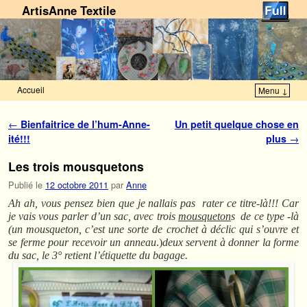
ArtisAnne Textile
Accueil
Menu ↓
Skip to primary content
Aller au contenu secondaire
Navigation des articles
←
Bienfaitrice de l’hum-Anne-
Un petit quelque chose en
ité!!!
plus
→
Les trois mousquetons
Publié le
12 octobre 2011
par
Anne
Ah ah, vous pensez bien que je nallais pas rater ce titre-là!!! Car
je vais vous parler d’un sac, avec trois
mousqueton
s de ce type -là
(un mousqueton, c’est une sorte de crochet à déclic qui s’ouvre et
se ferme pour recevoir un anneau
.)
deux servent à donner la forme
du sac, le 3° retient l’étiquette du bagage.