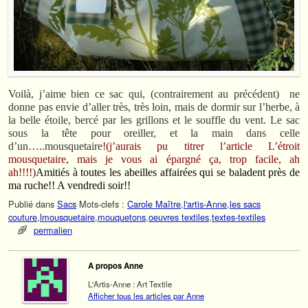
Voilà, j’aime bien ce sac qui, (contrairement au précédent) ne
donne pas envie d’aller très, très loin, mais de dormir sur l’herbe, à
la belle étoile, bercé par les grillons et le souffle du vent. Le sac
sous la tête pour oreiller, et la main dans celle
d’un…..mousquetaire
!(j’aurais pu titrer l’article L’étroit
mousquetaire, mais je vous ai épargné ça, trop facile, ah
ah!!!!)
Amitiés à toutes les abeilles affairées qui se baladent près de
ma ruche!! A vendredi soir!!
Publié dans
Sacs
Mots-clefs :
Carole Maître
,
l'artis-Anne
,
les sacs
couture
,
lmousquetaire
,
mouquetons
,
oeuvres textiles
,
textes-textiles
permalien
A propos Anne
L'Artis-Anne : Art Textile
Afficher tous les articles par Anne