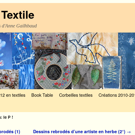
Textile
es d'Anne Gailhbaud
12 en textiles
Book Table
Corbeilles textiles
Créations 2010-20
: le P !
brodés (1)
Dessins rebrodés d’une artiste en herbe (2°)
→