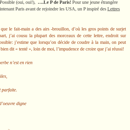
 Possible (oui, oui!),
….Le P de Paris!
Pour une jeune étrangère
intenant Paris avant de rejoindre les USA, un P inspiré des
Lettres
ue le fait-main a des airs -brouillon, d’où les gros points de surjet
rt, j’ai cousu la plupart des morceaux de cette lettre, endroit sur
ossible: j’estime que lorsqu’on décide de coudre à la main, on peut
 dit « tenté », loin de moi, l’impudence de croire que j’ai réussi!
herbe n’est en rien
oiles,
t parfaite.
f d’oeuvre digne