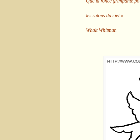
Que la ronce grimpante pou
les salons du ciel «
Whalt Whitman