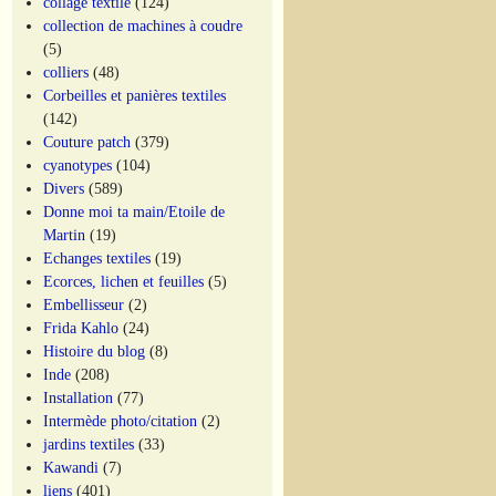
collage textile
(124)
collection de machines à coudre
(5)
colliers
(48)
Corbeilles et panières textiles
(142)
Couture patch
(379)
cyanotypes
(104)
Divers
(589)
Donne moi ta main/Etoile de
Martin
(19)
Echanges textiles
(19)
Ecorces, lichen et feuilles
(5)
Embellisseur
(2)
Frida Kahlo
(24)
Histoire du blog
(8)
Inde
(208)
Installation
(77)
Intermède photo/citation
(2)
jardins textiles
(33)
Kawandi
(7)
liens
(401)