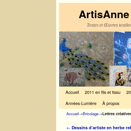
ArtisAnne 
Textes et Œuvres textil
Skip to primary content
Aller au contenu secondaire
Accueil
2011 en fils et tissu
20
Années-Lumière
À propos
Accueil
→
Bricolage
→
Lettres créatives
Navigation des articles
←
Dessins d’artiste en herbe re