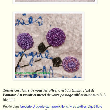
Toutes ces fleurs, je vous les offre; c’est du temps, c’est de
l’amour. Au revoir et merci de votre passage ailé et butineur!!!
A
bientôt!
Publié dans
broderie
,
Broderie stumpwork
,
liens
,
livres textiles
,
piqué libre