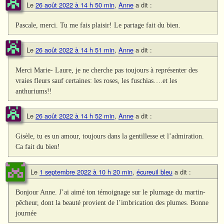
Le
26 août 2022 à 14 h 50 min
,
Anne
a dit :
Pascale, merci. Tu me fais plaisir! Le partage fait du bien.
Le
26 août 2022 à 14 h 51 min
,
Anne
a dit :
Merci Marie- Laure, je ne cherche pas toujours à représenter des
vraies fleurs sauf certaines: les roses, les fuschias….et les
anthuriums!!
Le
26 août 2022 à 14 h 52 min
,
Anne
a dit :
Gisèle, tu es un amour, toujours dans la gentillesse et l’admiration.
Ca fait du bien!
Le
1 septembre 2022 à 10 h 20 min
,
écureuil bleu
a dit :
Bonjour Anne. J’ai aimé ton témoignage sur le plumage du martin-
pêcheur, dont la beauté provient de l’imbrication des plumes. Bonne
journée