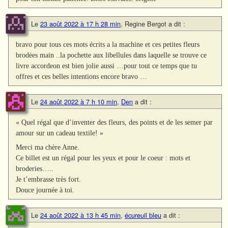
Le
23 août 2022 à 17 h 28 min
,
Regine Bergot
a dit :
bravo pour tous ces mots écrits a la machine et ces petites fleurs
brodėes main ..la pochette aux libellules dans laquelle se trouve ce
livre accordeon est bien jolie aussi …pour tout ce temps que tu
offres et ces belles intentions encore bravo …
Le
24 août 2022 à 7 h 10 min
,
Den
a dit :
« Quel régal que d’inventer des fleurs, des points et de les semer par
amour sur un cadeau textile! »
Merci ma chère Anne.
Ce billet est un régal pour les yeux et pour le coeur : mots et
broderies…..
Je t’embrasse très fort.
Douce journée à toi.
Le
24 août 2022 à 13 h 45 min
,
écureuil bleu
a dit :