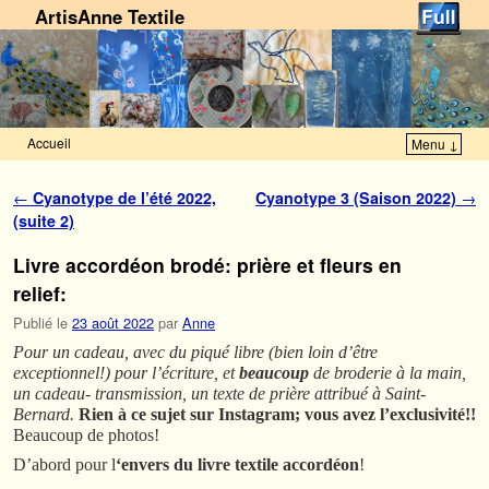
ArtisAnne Textile
Accueil
Menu ↓
Skip to primary content
Aller au contenu secondaire
Navigation des articles
←
Cyanotype de l’été 2022,
Cyanotype 3 (Saison 2022)
→
(suite 2)
Livre accordéon brodé: prière et fleurs en
relief:
Publié le
23 août 2022
par
Anne
Pour un cadeau, avec du piqué libre (bien loin d’être
exceptionnel!) pour l’écriture, et
beaucoup
de broderie à la main,
un cadeau- transmission, un texte de prière attribué à Saint-
Bernard.
Rien à ce sujet sur Instagram; vous avez l’exclusivité!!
Beaucoup de photos!
D’abord pour l
‘envers du livre textile accordéon
!