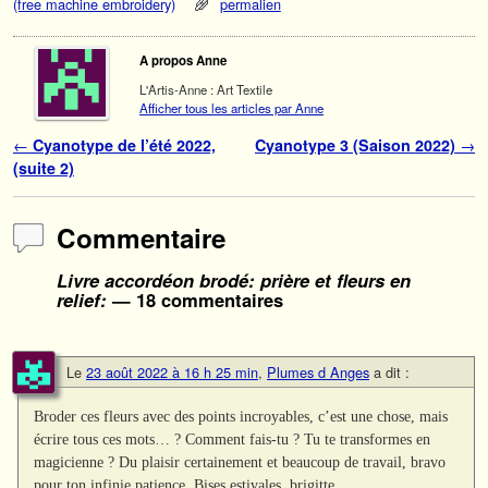
(free machine embroidery)
permalien
A propos Anne
L'Artis-Anne : Art Textile
Afficher tous les articles par Anne
Navigation des articles
←
Cyanotype de l’été 2022,
Cyanotype 3 (Saison 2022)
→
(suite 2)
Commentaire
Livre accordéon brodé: prière et fleurs en
relief:
— 18 commentaires
Le
23 août 2022 à 16 h 25 min
,
Plumes d Anges
a dit :
Broder ces fleurs avec des points incroyables, c’est une chose, mais
écrire tous ces mots… ? Comment fais-tu ? Tu te transformes en
magicienne ? Du plaisir certainement et beaucoup de travail, bravo
pour ton infinie patience. Bises estivales. brigitte