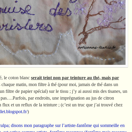
é, le coton blanc
serait teint non par teinture au thé, mais par
s chaque matin, mon filtre à thé (pour moi, jamais de thé dans un
filtre de papier spécial) sur le tissu ; j’y ai aussi mis des tisanes, un
s pas….Parfois, par endroits, une imprégnation au jus de citron
flux et un reflux de la teinture ; (c’est un truc que j’ai trouvé chez
let.blogspot.fr/
)
ulpa; disons mon paragraphe sur l’artiste-fantôme qui sommeille en