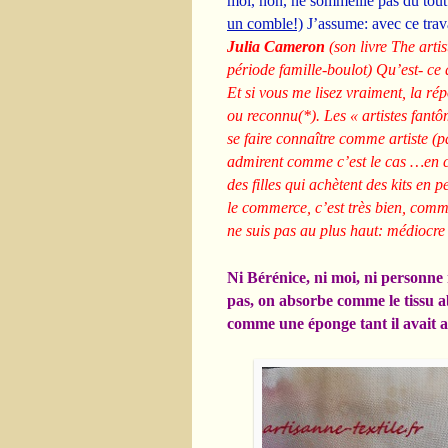
moi, non, ne sommeille pas du tout
un comble!)
J’assume: avec ce trav
Julia Cameron
(son livre The arti
période famille-boulot) Qu’est- ce
Et si vous me lisez vraiment, la ré
ou reconnu(*). Les « artistes fan
se faire connaître comme artiste (pa
admirent comme c’est le cas …en ce 
des filles qui achètent des kits en 
le commerce, c’est très bien, comme
ne suis pas au plus haut: médiocre
Ni Bérénice, ni moi, ni personne 
pas, on absorbe comme le tissu
comme une éponge tant il avait 