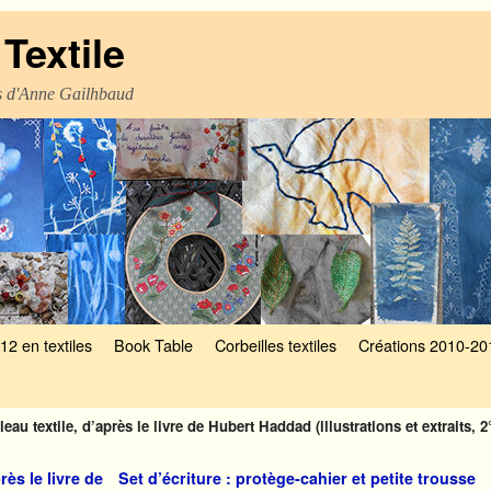
Textile
es d'Anne Gailhbaud
12 en textiles
Book Table
Corbeilles textiles
Créations 2010-20
leau textile, d’après le livre de Hubert Haddad (illustrations et extraits, 2°
rès le livre de
Set d’écriture : protège-cahier et petite trousse