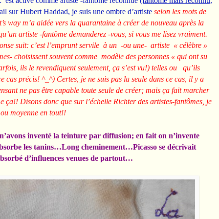
: est active comme artiste -fantôme reconnue
(fantôme mais reconnu,
ail sur Hubert Haddad, je suis une ombre d’artiste
selon les mots de
st’s way m’a aidée vers la quarantaine à créer de nouveau après la
 qu’un artiste -fantôme demanderez -vous, si vous me lisez vraiment.
ponse suit: c’est l’emprunt servile à un -ou une- artiste « célèbre »
tômes- choisissent souvent comme modèle des personnes « qui ont su
rfois, ils le revendiquent seulement, ça s’est vu!) telles ou qu’ils
cas précis! ^_^) Certes, je ne suis pas la seule dans ce cas, il y a
pensant ne pas être capable toute seule de créer; mais ça fait marcher
 ça!! Disons donc que sur l’échelle Richter des artistes-fantômes, je
 ou moyenne en tout!!
n’avons inventé la teinture par diffusion; en fait on n’invente
 absorbe les tanins…Long cheminement…Picasso se décrivait
absorbé d’influences venues de partout…