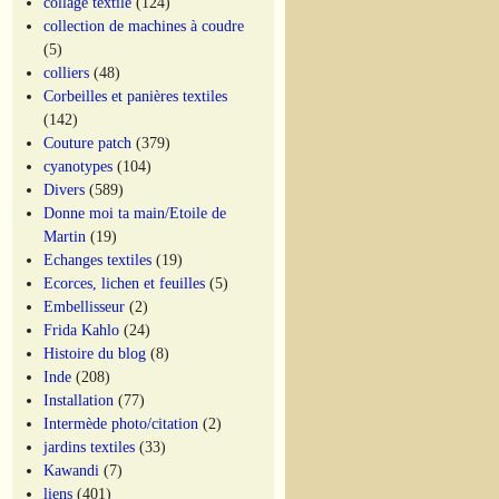
collage textile
(124)
collection de machines à coudre
(5)
colliers
(48)
Corbeilles et panières textiles
(142)
Couture patch
(379)
cyanotypes
(104)
Divers
(589)
Donne moi ta main/Etoile de
Martin
(19)
Echanges textiles
(19)
Ecorces, lichen et feuilles
(5)
Embellisseur
(2)
Frida Kahlo
(24)
Histoire du blog
(8)
Inde
(208)
Installation
(77)
Intermède photo/citation
(2)
jardins textiles
(33)
Kawandi
(7)
liens
(401)