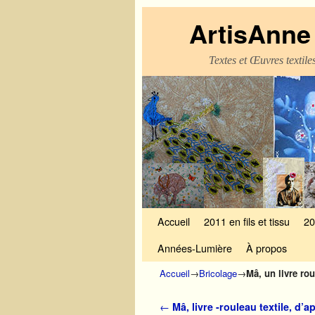
ArtisAnne 
Textes et Œuvres textil
Skip to primary content
Aller au contenu secondaire
Accueil
2011 en fils et tissu
20
Années-Lumière
À propos
Accueil
→
Bricolage
→
Mâ, un livre rou
Navigation des articles
←
Mâ, livre -rouleau textile, d’ap