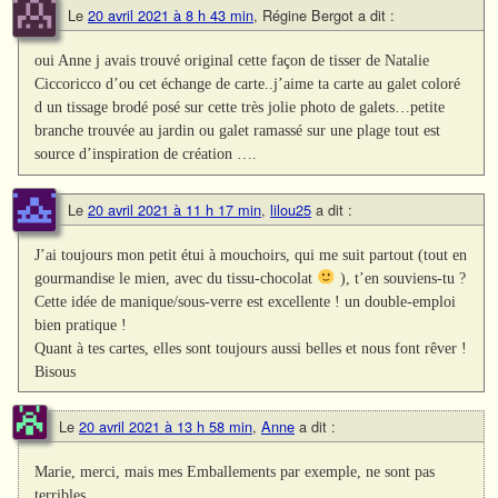
Le
20 avril 2021 à 8 h 43 min
,
Régine Bergot
a dit :
oui Anne j avais trouvé original cette façon de tisser de Natalie
Ciccoricco d’ou cet échange de carte..j’aime ta carte au galet coloré
d un tissage brodé posé sur cette très jolie photo de galets…petite
branche trouvée au jardin ou galet ramassé sur une plage tout est
source d’inspiration de création ….
Le
20 avril 2021 à 11 h 17 min
,
lilou25
a dit :
J’ai toujours mon petit étui à mouchoirs, qui me suit partout (tout en
gourmandise le mien, avec du tissu-chocolat
), t’en souviens-tu ?
Cette idée de manique/sous-verre est excellente ! un double-emploi
bien pratique !
Quant à tes cartes, elles sont toujours aussi belles et nous font rêver !
Bisous
Le
20 avril 2021 à 13 h 58 min
,
Anne
a dit :
Marie, merci, mais mes Emballements par exemple, ne sont pas
terribles….