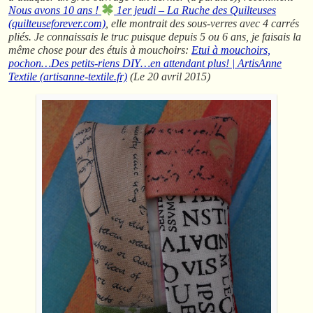
Nous avons 10 ans !
1er jeudi – La Ruche des Quilteuses
(quilteuseforever.com)
, elle montrait des sous-verres avec 4 carrés
pliés. Je connaissais le truc puisque depuis 5 ou 6 ans, je faisais la
même chose pour des étuis à mouchoirs:
Etui à mouchoirs,
pochon…Des petits-riens DIY…en attendant plus! | ArtisAnne
Textile (artisanne-textile.fr)
(Le 20 avril 2015)