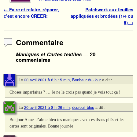
Navigation des articles
←
Faire et refaire, réparer,
Patchwork aux feuilles
c’est encore CREER!
appliquées et brodées (1/4 ou
5)
→
Commentaire
Maniques et Cartes textiles
— 20
commentaires
Le
20 avril 2021 à 6 h 15 min
,
Bonheur du Jour
a dit :
Choses imparfaites ? … Je ne le crois pas quand je vois tout ça !
Le
20 avril 2021 à 8 h 26 min
,
écureuil bleu
a dit :
Bonjour Anne. J’aime bien tes maniques avec ces tissus pliés et les
cartes sont originales. Bonne journée