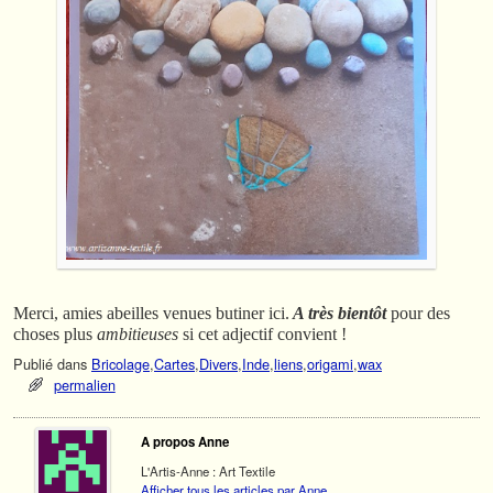
Merci, amies abeilles venues butiner ici.
A très bientôt
pour des
choses plus
ambitieuses
si cet adjectif convient !
Publié dans
Bricolage
,
Cartes
,
Divers
,
Inde
,
liens
,
origami
,
wax
permalien
A propos Anne
L'Artis-Anne : Art Textile
Afficher tous les articles par Anne