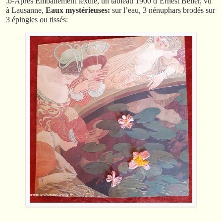
.b-Après Emballement textile, un tableau 1900 d’Ernest Belier, vu
à Lausanne,
Eaux mystérieuses:
sur l’eau, 3 nénuphars brodés sur
3 épingles ou tissés: