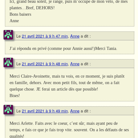
Ici, grand beau soleil, je range, puis m’occupe de mon vélo, de mes
plantes…Bref, DEHORS!
Bons baisers
Anne
Le
21 avril 2021 à 9 h 47 min
,
Anne
a dit :
J’ai répondu en privé (comme pour Annie aussi!)Merci Tania.
Le
21 avril 2021 à 9 h 48 min
,
Anne
a dit :
Merci Claire-Avoinette, mais tu vois, en ce moment, je suis plutôt
en famille, dehors. Avec mon petit fils, tout de même, on a fait
quelque chose. JE ferai un article dès que possible!
Bises!
Le
21 avril 2021 à 9 h 49 min
,
Anne
a dit :
Merci Arlette. Faits avec le coeur, c’est sûr; mais ayant peu de
temps, e fais ce que je fais trop vite. souvent. On a les défauts de ses
qualités!