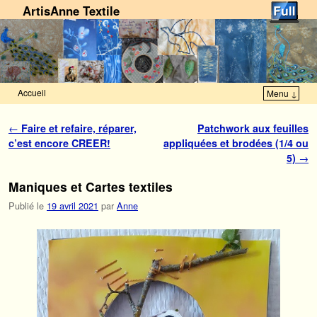
ArtisAnne Textile
Accueil
Menu ↓
Skip to primary content
Aller au contenu secondaire
Navigation des articles
←
Faire et refaire, réparer,
Patchwork aux feuilles
c’est encore CREER!
appliquées et brodées (1/4 ou
5)
→
Maniques et Cartes textiles
Publié le
19 avril 2021
par
Anne