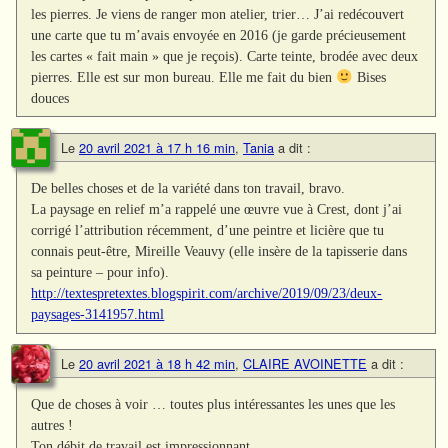
les pierres. Je viens de ranger mon atelier, trier… J’ai redécouvert
une carte que tu m’avais envoyée en 2016 (je garde précieusement
les cartes « fait main » que je reçois). Carte teinte, brodée avec deux
pierres. Elle est sur mon bureau. Elle me fait du bien
Bises
douces
Le
20 avril 2021 à 17 h 16 min
,
Tania
a dit :
De belles choses et de la variété dans ton travail, bravo.
La paysage en relief m’a rappelé une œuvre vue à Crest, dont j’ai
corrigé l’attribution récemment, d’une peintre et licière que tu
connais peut-être, Mireille Veauvy (elle insère de la tapisserie dans
sa peinture – pour info).
http://textespretextes.blogspirit.com/archive/2019/09/23/deux-
paysages-3141957.html
Le
20 avril 2021 à 18 h 42 min
,
CLAIRE AVOINETTE
a dit :
Que de choses à voir … toutes plus intéressantes les unes que les
autres !
Ton débit de travail est impressionnant …