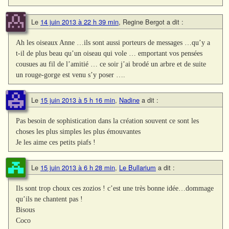
Le
14 juin 2013 à 22 h 39 min
,
Regine Bergot
a dit :
Ah les oiseaux Anne …ils sont aussi porteurs de messages …qu’y a
t-il de plus beau qu’un oiseau qui vole … emportant vos pensées
cousues au fil de l’amitié … ce soir j’ai brodé un arbre et de suite
un rouge-gorge est venu s’y poser ….
Le
15 juin 2013 à 5 h 16 min
,
Nadine
a dit :
Pas besoin de sophistication dans la création souvent ce sont les
choses les plus simples les plus émouvantes
Je les aime ces petits piafs !
Le
15 juin 2013 à 6 h 28 min
,
Le Bullarium
a dit :
Ils sont trop choux ces zozios ! c’est une très bonne idée…dommage
qu’ils ne chantent pas !
Bisous
Coco