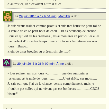
d’autres ici, ils s’envolent à tire d’ailes…………..
Le
29 juin 2013 à 19 h 54 min
,
Mathilde
a dit :
Je suis venue trainer comme promis et suis très heureuse pour toi de
la venue de ce 6° petit bout de chou…Tu as beaucoup de chance…
Pour ce qui est de tes créations , les aumonières en particulier elles
me parlent d’ un autre temps…mais toi tu sais les retisser sur nos
jours…Bravo…
Plein de bises brodées au présent simple….:-))
Le
29 juin 2013 à 21 h 00 min
,
Anne
a dit :
« Les retisser sur nos jours »………….une des aumonières
justement est tramée de jours…………..C’est drôle, ces mots…..
Je sais oui, que j’ai de la chance, vernie complètement, mais je
n’oublie pas celles qui ne vivent pas ces bonheurs………….GROS
bisous!!!