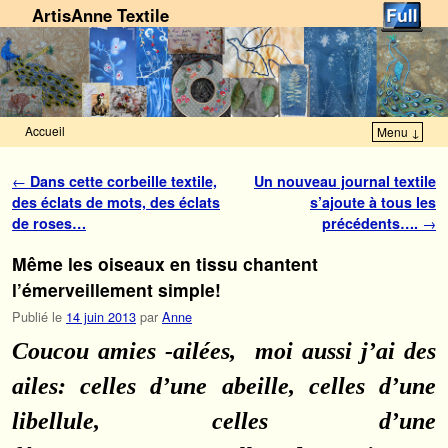
ArtisAnne Textile
Accueil
Menu ↓
Skip to primary content
Aller au contenu secondaire
Navigation des articles
←
Dans cette corbeille textile,
Un nouveau journal textile
des éclats de mots, des éclats
s’ajoute à tous les
de roses…
précédents….
→
Même les oiseaux en tissu chantent
l’émerveillement simple!
Publié le
14 juin 2013
par
Anne
Coucou amies -ailées, moi aussi j’ai des
ailes: celles d’une abeille, celles d’une
libellule, celles d’une