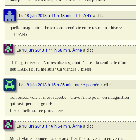
Le
18 juin 2013 à 11 h 18 min
,
TIFFANY
a dit :
quelle imagination, bravo tout prend vie entre tes mains, bisesss
TIFFANY
Le
18 juin 2013 à 11 h 58 min
,
Anne
a dit :
Tiffany, tu verras d’autres oiseaux, dont l’un est la sentinelle d’un
lieu HABITE.Tu me suis? Ca viendra…Bises!
Le
18 juin 2013 à 15 h 35 min
,
marie poupée
a dit :
Ton oiseau vole… il est superbe ! bravo Anne pour ton imagination
qui ravit petits et grands .
Bise et belle soirée printanière .
Le
18 juin 2013 à 16 h 54 min
,
Anne
a dit :
Merci Marie- poupée, les oiseaux, j’en fais souvent, tu en verras