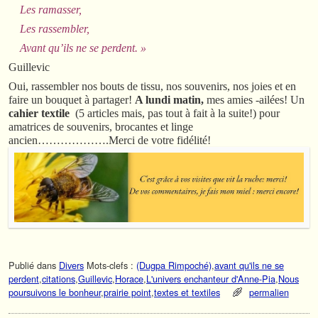
Les ramasser,
Les rassembler,
Avant qu’ils ne se perdent. »
Guillevic
Oui, rassembler nos bouts de tissu, nos souvenirs, nos joies et en
faire un bouquet à partager!
A lundi matin,
mes amies -ailées! Un
cahier textile
(5 articles mais, pas tout à fait à la suite!) pour
amatrices de souvenirs, brocantes et linge
ancien……………….Merci de votre fidélité!
Publié dans
Divers
Mots-clefs :
(Dugpa Rimpoché)
,
avant qu'ils ne se
perdent
,
citations
,
Guillevic
,
Horace
,
L'univers enchanteur d'Anne-Pia
,
Nous
poursuivons le bonheur
,
prairie point
,
textes et textiles
permalien