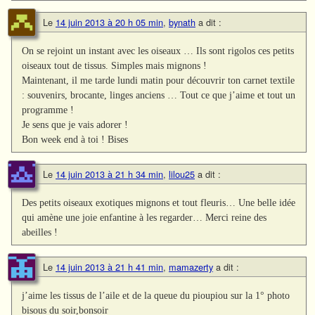
Le
14 juin 2013 à 20 h 05 min
,
bynath
a dit :
On se rejoint un instant avec les oiseaux … Ils sont rigolos ces petits
oiseaux tout de tissus. Simples mais mignons !
Maintenant, il me tarde lundi matin pour découvrir ton carnet textile
: souvenirs, brocante, linges anciens … Tout ce que j’aime et tout un
programme !
Je sens que je vais adorer !
Bon week end à toi ! Bises
Le
14 juin 2013 à 21 h 34 min
,
lilou25
a dit :
Des petits oiseaux exotiques mignons et tout fleuris… Une belle idée
qui amène une joie enfantine à les regarder… Merci reine des
abeilles !
Le
14 juin 2013 à 21 h 41 min
,
mamazerty
a dit :
j’aime les tissus de l’aile et de la queue du pioupiou sur la 1° photo
bisous du soir,bonsoir