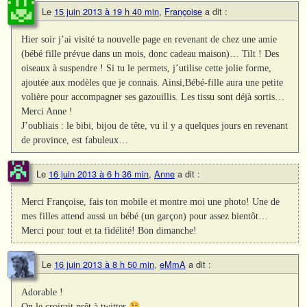
Le
15 juin 2013 à 19 h 40 min
,
Françoise
a dit :
Hier soir j’ai visité ta nouvelle page en revenant de chez une amie
(bébé fille prévue dans un mois, donc cadeau maison)… Tilt ! Des
oiseaux à suspendre ! Si tu le permets, j’utilise cette jolie forme,
ajoutée aux modèles que je connais. Ainsi,Bébé-fille aura une petite
volière pour accompagner ses gazouillis. Les tissu sont déjà sortis…
Merci Anne !
J’oubliais : le bibi, bijou de tête, vu il y a quelques jours en revenant
de province, est fabuleux…
Le
16 juin 2013 à 6 h 36 min
,
Anne
a dit :
Merci Françoise, fais ton mobile et montre moi une photo! Une de
mes filles attend aussi un bébé (un garçon) pour assez bientôt…
Merci pour tout et ta fidélité! Bon dimanche!
Le
16 juin 2013 à 8 h 50 min
,
eMmA
a dit :
Adorable !
On le croirait prêt à twitter