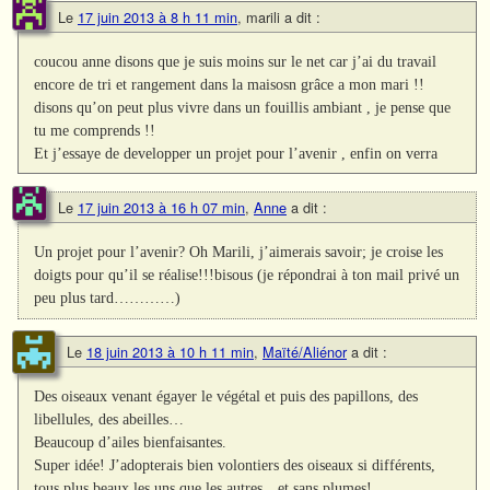
Le
17 juin 2013 à 8 h 11 min
,
marili
a dit :
coucou anne disons que je suis moins sur le net car j’ai du travail
encore de tri et rangement dans la maisosn grâce a mon mari !!
disons qu’on peut plus vivre dans un fouillis ambiant , je pense que
tu me comprends !!
Et j’essaye de developper un projet pour l’avenir , enfin on verra
Le
17 juin 2013 à 16 h 07 min
,
Anne
a dit :
Un projet pour l’avenir? Oh Marili, j’aimerais savoir; je croise les
doigts pour qu’il se réalise!!!bisous (je répondrai à ton mail privé un
peu plus tard…………)
Le
18 juin 2013 à 10 h 11 min
,
Maïté/Aliénor
a dit :
Des oiseaux venant égayer le végétal et puis des papillons, des
libellules, des abeilles…
Beaucoup d’ailes bienfaisantes.
Super idée! J’adopterais bien volontiers des oiseaux si différents,
tous plus beaux les uns que les autres…et sans plumes!