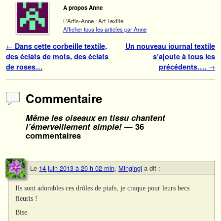
A propos Anne
L'Artis-Anne : Art Textile
Afficher tous les articles par Anne
Navigation des articles
←
Dans cette corbeille textile,
Un nouveau journal textile
des éclats de mots, des éclats
s’ajoute à tous les
de roses…
précédents….
→
Commentaire
Même les oiseaux en tissu chantent
l’émerveillement simple!
— 36
commentaires
Le
14 juin 2013 à 20 h 02 min
,
Mingingi
a dit :
Ils sont adorables ces drôles de piafs, je craque pour leurs becs
fleuris !
Bise