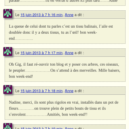
parade……………….Tu en verras d’autres ici plus tard…….Anne
Le
15 juin 2013 à 7 h 16 min
,
Anne
a dit :
La queue de celui dont tu parles c’est un tissu balinais, l’aile est
doublée donc il y a deux tissus, tu as l’œil! bon week-
end…………..
Le
15 juin 2013 à 7 h 17 min
,
Anne
a dit :
Oh Gig, il faut ré-ouvrir ton blog et y poser ces arbres, ces oiseaux,
le peupler……………….On s’attend à des merveilles. Mille baisers,
bon week-end!
Le
15 juin 2013 à 7 h 18 min
,
Anne
a dit :
Nadine, merci, ils sont plus rigolos en vrai, installés dans un pot de
fleurs…………on trouve plein de petits bouts de tissu et ils
s’envolent…………….Amitiés, bon week-end!!
Le
15 juin 2013 à 7 h 19 min
,
Anne
a dit :