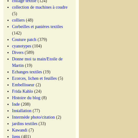
collage textile
(124)
collection de machines à coudre
(5)
colliers
(48)
Corbeilles et panières textiles
(142)
Couture patch
(379)
cyanotypes
(104)
Divers
(589)
Donne moi ta main/Etoile de
Martin
(19)
Echanges textiles
(19)
Ecorces, lichen et feuilles
(5)
Embellisseur
(2)
Frida Kahlo
(24)
Histoire du blog
(8)
Inde
(208)
Installation
(77)
Intermède photo/citation
(2)
jardins textiles
(33)
Kawandi
(7)
liens
(401)