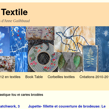
Textile
es d'Anne Gailhbaud
12 en textiles
Book Table
Corbeilles textiles
Créations 2010-20
astique fou et cartes brodées
patchwork, 3
Jupette- fillette et couverture de brodeuse: Le