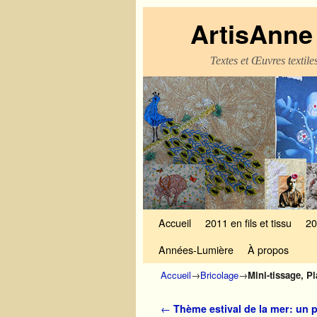
ArtisAnne 
Textes et Œuvres textil
Skip to primary content
Aller au contenu secondaire
Accueil
2011 en fils et tissu
20
Années-Lumière
À propos
Accueil
→
Bricolage
→
Mini-tissage, Pl
Navigation des articles
←
Thème estival de la mer: un 