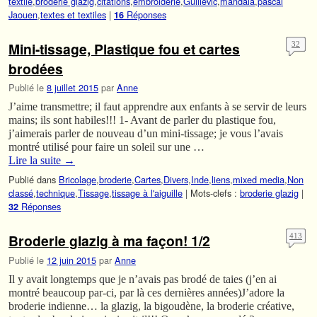
textile
,
broderie glazig
,
citations
,
embroiderie
,
Guillevic
,
mandala
,
pascal
Jaouen
,
textes et textiles
|
Réponses
16
Mini-tissage, Plastique fou et cartes
32
brodées
Publié le
8 juillet 2015
par
Anne
J’aime transmettre; il faut apprendre aux enfants à se servir de leurs
mains; ils sont habiles!!! 1- Avant de parler du plastique fou,
j’aimerais parler de nouveau d’un mini-tissage; je vous l’avais
montré utilisé pour faire un soleil sur une …
Lire la suite
→
Publié dans
Bricolage
,
broderie
,
Cartes
,
Divers
,
Inde
,
liens
,
mixed media
,
Non
classé
,
technique
,
Tissage
,
tissage à l'aiguille
|
Mots-clefs :
broderie glazig
|
Réponses
32
Broderie glazig à ma façon! 1/2
413
Publié le
12 juin 2015
par
Anne
Il y avait longtemps que je n’avais pas brodé de taies (j’en ai
montré beaucoup par-ci, par là ces dernières années)J’adore la
broderie indienne… la glazig, la bigoudène, la broderie créative,