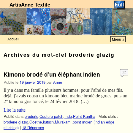
ArtisAnne Textile
Accueil
Menu ↓
Skip to primary content
Aller au contenu secondaire
Archives du mot-clef
broderie glazig
Kimono brodé d’un éléphant indien
12
Publié le
19 janvier 2019
par
Anne
Il y a dans ma famille plusieurs hommes; pour l’aîné de mes fils,
déjà, j’avais cousu un kimono bleu marine brodé de grues, puis un
2° kimono gris foncé, le 24 février 2018: (…)
Lire la suite
→
Publié dans
broderie
,
Couture patch
,
Inde
,
Point Kantha
|
Mots-clefs :
broderie glazig
,
Goethe
,
kutsch
,
Murakami
,
point indien (indian edge
stitching)
|
Réponses
12