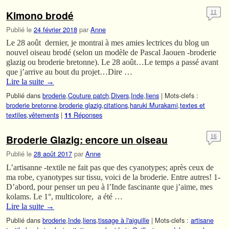
Kimono brodé
11
Publié le
24 février 2018
par
Anne
Le 28 août dernier, je montrai à mes amies lectrices du blog un
nouvel oiseau brodé (selon un modèle de Pascal Jaouen -broderie
glazig ou broderie bretonne). Le 28 août…Le temps a passé avant
que j’arrive au bout du projet…Dire …
Lire la suite
→
Publié dans
broderie
,
Couture patch
,
Divers
,
Inde
,
liens
|
Mots-clefs :
broderie bretonne
,
broderie glazig
,
citations
,
haruki Murakami
,
textes et
textiles
,
vêtements
|
Réponses
11
Broderie Glazig: encore un oiseau
16
Publié le
28 août 2017
par
Anne
L’artisanne -textile ne fait pas que des cyanotypes; après ceux de
ma robe, cyanotypes sur tissu, voici de la broderie. Entre autres! 1-
D’abord, pour penser un peu à l’Inde fascinante que j’aime, mes
kolams. Le 1°, multicolore, a été …
Lire la suite
→
Publié dans
broderie
,
Inde
,
liens
,
tissage à l'aiguille
|
Mots-clefs :
artisane