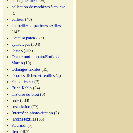
collage textile
(124)
collection de machines à coudre
(5)
colliers
(48)
Corbeilles et panières textiles
(142)
Couture patch
(379)
cyanotypes
(104)
Divers
(589)
Donne moi ta main/Etoile de
Martin
(19)
Echanges textiles
(19)
Ecorces, lichen et feuilles
(5)
Embellisseur
(2)
Frida Kahlo
(24)
Histoire du blog
(8)
Inde
(208)
Installation
(77)
Intermède photo/citation
(2)
jardins textiles
(33)
Kawandi
(7)
liens
(401)