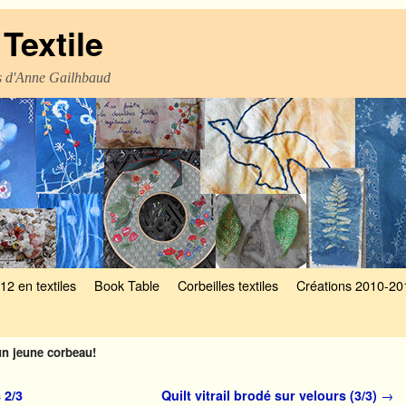
Textile
es d'Anne Gailhbaud
12 en textiles
Book Table
Corbeilles textiles
Créations 2010-20
:un jeune corbeau!
 2/3
Quilt vitrail brodé sur velours (3/3)
→