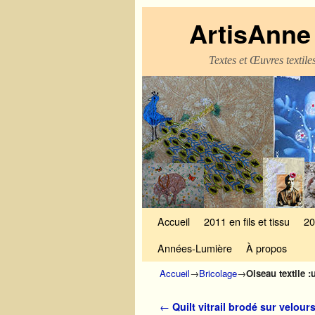
ArtisAnne 
Textes et Œuvres textil
Skip to primary content
Aller au contenu secondaire
Accueil
2011 en fils et tissu
20
Années-Lumière
À propos
Accueil
→
Bricolage
→
Oiseau textile 
Navigation des articles
←
Quilt vitrail brodé sur velours