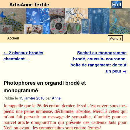
ArtisAnne Textile
Accueil
Menu ↓
Skip to primary content
Aller au contenu secondaire
Navigation des articles
←
2 oiseaux brodés
Sachet au monogramme
chantaient…
brodé, coussin- couronne,
boite de rangement: de tout
un peu!
→
Photophores en organdi brodé et
monogrammé
Publié le
15 janvier 2016
par
Anne
Je rappelle que le 26 décembre dernier, le sol s’est ouvert sous mes
pieds: une peine immense, déchirante, absolue. Merci à celles qui
m’ont fait pervenir un message de sympathie, d’amitié; pour ce
nouvel article d’aujourd’hui qui présente des cadeaux faits pour
Noël ou avant,
les commentaires sont encore fermés!