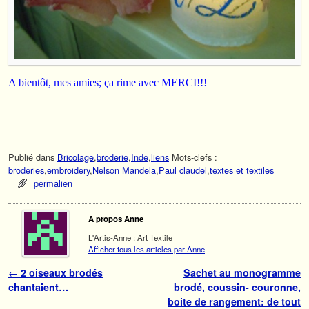
A bientôt, mes amies; ça rime avec MERCI!!!
Publié dans
Bricolage
,
broderie
,
Inde
,
liens
Mots-clefs :
broderies
,
embroidery
,
Nelson Mandela
,
Paul claudel
,
textes et textiles
permalien
A propos Anne
L'Artis-Anne : Art Textile
Afficher tous les articles par Anne
Navigation des articles
←
2 oiseaux brodés
Sachet au monogramme
chantaient…
brodé, coussin- couronne,
boite de rangement: de tout