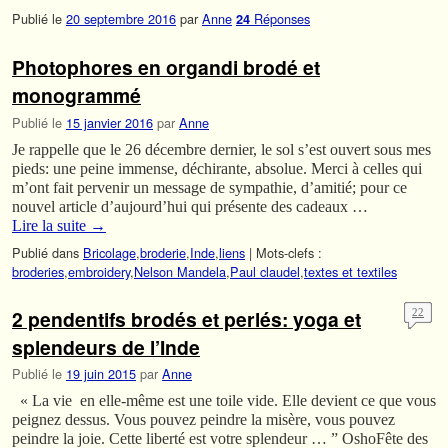
Publié le
20 septembre 2016
par
Anne
Réponses
24
Photophores en organdi brodé et
monogrammé
Publié le
15 janvier 2016
par
Anne
Je rappelle que le 26 décembre dernier, le sol s’est ouvert sous mes
pieds: une peine immense, déchirante, absolue. Merci à celles qui
m’ont fait pervenir un message de sympathie, d’amitié; pour ce
nouvel article d’aujourd’hui qui présente des cadeaux …
Lire la suite
→
Publié dans
Bricolage
,
broderie
,
Inde
,
liens
|
Mots-clefs :
broderies
,
embroidery
,
Nelson Mandela
,
Paul claudel
,
textes et textiles
2 pendentifs brodés et perlés: yoga et
22
splendeurs de l’Inde
Publié le
19 juin 2015
par
Anne
« La vie en elle-même est une toile vide. Elle devient ce que vous
peignez dessus. Vous pouvez peindre la misère, vous pouvez
peindre la joie. Cette liberté est votre splendeur … ” OshoFête des