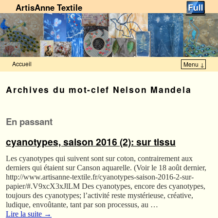
ArtisAnne Textile
Accueil
Menu ↓
Skip to primary content
Aller au contenu secondaire
Archives du mot-clef
Nelson Mandela
En passant
cyanotypes, saison 2016 (2): sur tissu
Les cyanotypes qui suivent sont sur coton, contrairement aux
derniers qui étaient sur Canson aquarelle. (Voir le 18 août dernier,
http://www.artisanne-textile.fr/cyanotypes-saison-2016-2-sur-
papier/#.V9xcX3xJlLM Des cyanotypes, encore des cyanotypes,
toujours des cyanotypes; l’activité reste mystérieuse, créative,
ludique, envoûtante, tant par son processus, au …
Lire la suite
→