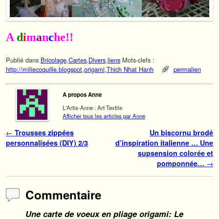
A
d
i
m
a
n
c
he!!
Publié dans
Bricolage
,
Cartes
,
Divers
,
liens
Mots-clefs :
http://miliecoquille.blogspot
,
origami
,
Thich Nhat Hanh
permalien
A propos Anne
L'Artis-Anne : Art Textile
Afficher tous les articles par Anne
Navigation des articles
←
Trousses zippées
Un biscornu brodé
personnalisées (DIY) 2/3
d’inspiration italienne … Une
supsension colorée et
pomponnée…
→
Commentaire
Une carte de voeux en pliage origami: Le