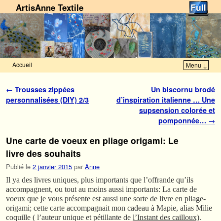
ArtisAnne Textile
Accueil
Menu ↓
Skip to primary content
Aller au contenu secondaire
Navigation des articles
←
Trousses zippées
Un biscornu brodé
personnalisées (DIY) 2/3
d’inspiration italienne … Une
supsension colorée et
pomponnée…
→
Une carte de voeux en pliage origami: Le
livre des souhaits
Publié le
2 janvier 2015
par
Anne
Il ya des livres uniques, plus importants que l’offrande qu’ils
accompagnent, ou tout au moins aussi importants: La carte de
voeux que je vous présente est aussi une sorte de livre en pliage-
origami; cette carte accompagnait mon cadeau à Mapie, alias Milie
coquille ( l’auteur unique et pétillante de
l’Instant des cailloux)
.