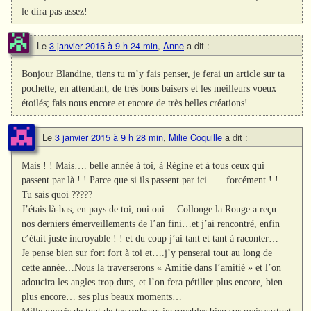
le dira pas assez!
Le
3 janvier 2015 à 9 h 24 min
,
Anne
a dit :
Bonjour Blandine, tiens tu m’y fais penser, je ferai un article sur ta
pochette; en attendant, de très bons baisers et les meilleurs voeux
étoilés; fais nous encore et encore de très belles créations!
Le
3 janvier 2015 à 9 h 28 min
,
Milie Coquille
a dit :
Mais ! ! Mais…. belle année à toi, à Régine et à tous ceux qui
passent par là ! ! Parce que si ils passent par ici……forcément ! !
Tu sais quoi ?????
J’étais là-bas, en pays de toi, oui oui… Collonge la Rouge a reçu
nos derniers émerveillements de l’an fini…et j’ai rencontré, enfin
c’était juste incroyable ! ! et du coup j’ai tant et tant à raconter…
Je pense bien sur fort fort à toi et….j’y penserai tout au long de
cette année…Nous la traverserons « Amitié dans l’amitié » et l’on
adoucira les angles trop durs, et l’on fera pétiller plus encore, bien
plus encore… ses plus beaux moments…