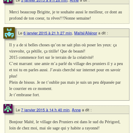
Merci beaucoup Brigitte, je te souhaite aussi le meilleur, ce dont au
profond de ton coeur, tu rêves!!!Nonne semaine!
Le
6 janvier 2015 à 21 h 27 min
,
Maïté/Aliénor
a dit :
Il y a de si belles choses qu’on ne sait plus où poser les yeux: ça
virevolte, ça pétille, ça titille! Que de beauté!
2015 commence fort sur le terrain de la créativité!
C’est marrant: une amie m’a parlé du village des pruniers il y a peu
et toi tu en parles aussi. J’avais cherché sur internet pour en savoir
plus!
Plein de bisous. Je ne t’oublie pas mais je suis un peu dépassée par
le courrier en ce moment.
Je t’embrasse fort.
Le
7 janvier 2015 à 14 h 40 min
,
Anne
a dit :
Bonjour Maïté, le village des Pruniers est dans le sud du Périgord,
loin de chez moi, mai sle sage qui y habite a rayonné!