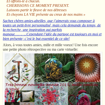
Et offrons-le à chacun.
CHERISSONS CE MOMENT PRESENT.
Laissons partir le fleuve de nos détresses
Et choyons LA VIE présente au creux de nos mains »
Sachez chères amies-abeilles, que j’aimerais vous composer à
toutes un petit-livre personnalisé, mais cela demande du temps, de
la recherche, une inspiration qui parfois
manque………..Cependant
l’idée du partage
est toujours en moi et
bien présente; c’est le but essentiel de ce site!
Alors, à vous toutes amies, mille et mille voeux! Une fois encore
une petite photo rétrospective ou ma carte virtuelle: