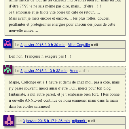
Mille mercis de tout de tes cadeaux incroyables bien sur mais surtout
d’être ????? je ne sais même pas dire, mais….d’être ! ! !
Je t’embrasse et je filote vite boire un café de retour…..
Mais avant je mets encore et encore…. les plus folles, douces,
pétillantes et protégeantes énergies pour chacun des jours de cette
nouvelle année….
Le
3 janvier 2015 à 9 h 30 min
,
Milie Coquille
a dit :
Ben non, Françoise n’exagère pas ! ! !
Le
3 janvier 2015 à 13 h 32 min
,
Anne
a dit :
Mapie, Collonge est à 1 heure et demi de chez moi, pas à côté, mais
j’y passe souvent; merci aussi d’être TOI, merci pour ton blog
fantaisiste, à nul autre pareil, et je t’embrasse bien fort. TRès bonne
n ouvelle ANNE-ée! continue de nosu emmener main dans la main
dans les étoiles safranées!
Le
3 janvier 2015 à 17 h 36 min
,
mijane91
a dit :