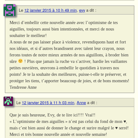
Le
12 janvier 2015 à 10 h 49 min
,
evy
a dit :
Merci d’embellir cette nouvelle année avec l’optimisme de tes
aiguilles, toujours aussi bien intentionnées, et merci de nous
souhaiter le meilleur!
A nous de ne pas laisser place à violence, revendiquons haut et fort
nos idéaux, et si d’autres brandissent avec talent leur crayon, nous
ferons toutes de notre mieux armées de nos aiguillons, à broder bien
sûre
! Plus que jamais la ruche va s’activer, hardie les vaillantes
petites ouvrières, œuvrons à embellir le quotidien à travers nos
points! Je te la souhaite des meilleures, puisse-t-elle te préserver, et
protéger les tiens, t’apporter beaucoup de joies, et de bons moments!
Tendresse Anne
Le
12 janvier 2015 à 11 h 03 min
,
Anne
a dit :
Que je suis heureuse, Evy, de te lire ici!!!! Vrai!!
« L’optimisme de mes aiguilles » n’est pas celui du fond de mon ♥,
mais c’est bien aussi de donner le change et surire malgré le ♥ serré!
Merci et très bonne nouvelle année et nouvelle semaine!