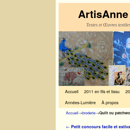
ArtisAnne 
Textes et Œuvres textil
Skip to primary content
Aller au contenu secondaire
Accueil
2011 en fils et tissu
20
Années-Lumière
À propos
Accueil
→
broderie
→
Quilt ou patchwo
Navigation des articles
←
Petit concours facile et estiva