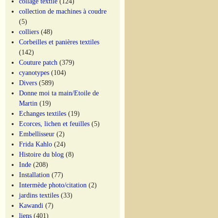
collage textile
(124)
collection de machines à coudre
(5)
colliers
(48)
Corbeilles et panières textiles
(142)
Couture patch
(379)
cyanotypes
(104)
Divers
(589)
Donne moi ta main/Etoile de
Martin
(19)
Echanges textiles
(19)
Ecorces, lichen et feuilles
(5)
Embellisseur
(2)
Frida Kahlo
(24)
Histoire du blog
(8)
Inde
(208)
Installation
(77)
Intermède photo/citation
(2)
jardins textiles
(33)
Kawandi
(7)
liens
(401)