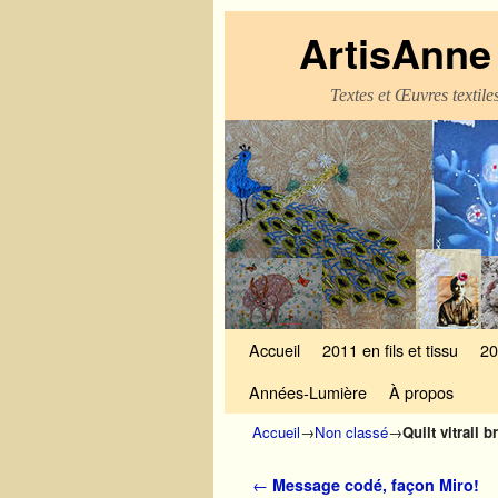
ArtisAnne 
Textes et Œuvres textil
Skip to primary content
Aller au contenu secondaire
Accueil
2011 en fils et tissu
20
Années-Lumière
À propos
Accueil
→
Non classé
→
Quilt vitrail 
Navigation des articles
←
Message codé, façon Miro!