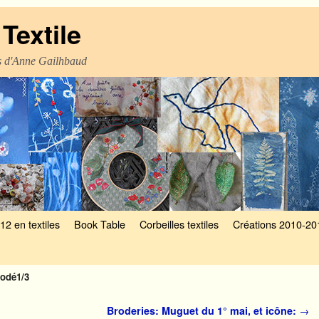
Textile
es d'Anne Gailhbaud
12 en textiles
Book Table
Corbeilles textiles
Créations 2010-20
brodé1/3
Broderies: Muguet du 1° mai, et icône:
→