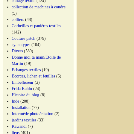
collage textile
(124)
collection de machines à coudre
(5)
colliers
(48)
Corbeilles et panières textiles
(142)
Couture patch
(379)
cyanotypes
(104)
Divers
(589)
Donne moi ta main/Etoile de
Martin
(19)
Echanges textiles
(19)
Ecorces, lichen et feuilles
(5)
Embellisseur
(2)
Frida Kahlo
(24)
Histoire du blog
(8)
Inde
(208)
Installation
(77)
Intermède photo/citation
(2)
jardins textiles
(33)
Kawandi
(7)
liens
(401)