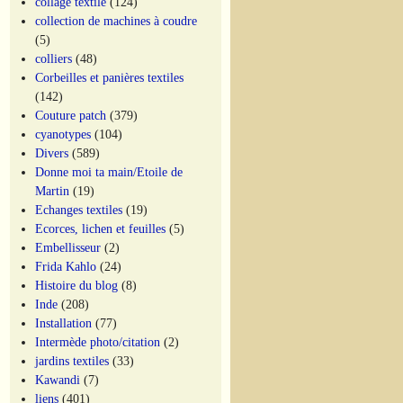
collage textile
(124)
collection de machines à coudre
(5)
colliers
(48)
Corbeilles et panières textiles
(142)
Couture patch
(379)
cyanotypes
(104)
Divers
(589)
Donne moi ta main/Etoile de
Martin
(19)
Echanges textiles
(19)
Ecorces, lichen et feuilles
(5)
Embellisseur
(2)
Frida Kahlo
(24)
Histoire du blog
(8)
Inde
(208)
Installation
(77)
Intermède photo/citation
(2)
jardins textiles
(33)
Kawandi
(7)
liens
(401)