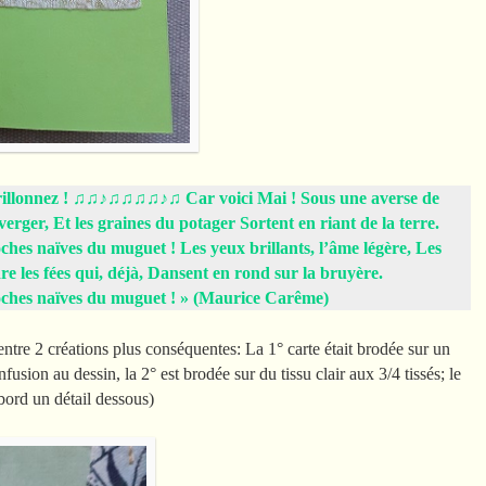
illonnez !
♫♫♪♫♫♫♫♪♫
Car voici Mai ! Sous une averse de
erger, Et les graines du potager Sortent en riant de la terre.
ches naïves du muguet ! Les yeux brillants, l’âme légère, Les
dre les fées qui, déjà, Dansent en rond sur la bruyère.
loches naïves du muguet ! » (Maurice Carême)
 entre 2 créations plus conséquentes: La 1° carte était brodée sur un
fusion au dessin, la 2° est brodée sur du tissu clair aux 3/4 tissés; le
abord un détail dessous)