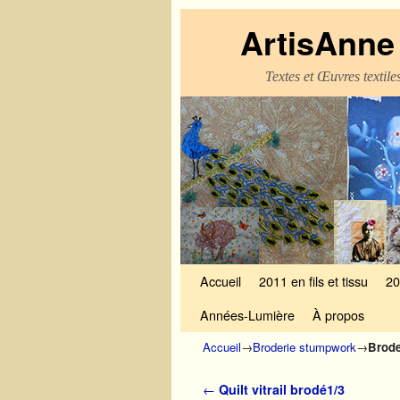
ArtisAnne 
Textes et Œuvres textil
Skip to primary content
Aller au contenu secondaire
Accueil
2011 en fils et tissu
20
Années-Lumière
À propos
Accueil
→
Broderie stumpwork
→
Brode
Navigation des articles
←
Quilt vitrail brodé1/3