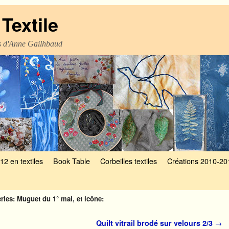
Textile
es d'Anne Gailhbaud
12 en textiles
Book Table
Corbeilles textiles
Créations 2010-20
ries: Muguet du 1° mai, et icône:
Quilt vitrail brodé sur velours 2/3
→