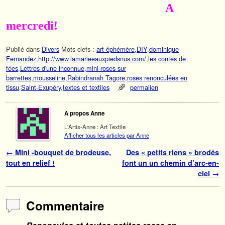
A
mercredi!
Publié dans
Divers
Mots-clefs :
art éphémère
,
DIY
,
dominique
Fernandez
,
http://www.lamarieeauxpiedsnus.com/
,
les contes de
fées
,
Lettres d'une inconnue
,
mini-roses sur
barrettes
,
mousseline
,
Rabindranah Tagore
,
roses renonculées en
tissu
,
Saint-Exupéry
,
textes et textiles
permalien
A propos Anne
L'Artis-Anne : Art Textile
Afficher tous les articles par Anne
Navigation des articles
←
Mini -bouquet de brodeuse,
Des « petits riens » brodés
tout en relief !
font un un chemin d’arc-en-
ciel
→
Commentaire