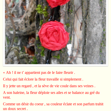
« Ah ! il ne t’ appartient pas de le faire fleurir .
Celui qui fait éclore la fleur travaille si simplement .
Il y jette un regard , et la sève de vie coule dans ses veines .
A son haleine, la fleur déploie ses ailes et se balance au gré du
vent.
Comme un désir du coeur , sa couleur éclate et son parfum trahit
un doux secret .