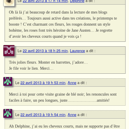
Le
22 avril 2013 à 17 h 14 min
,
Delphine
a dit :
Oh là là j’ai beaucoup de retard dans la lecture de mes blogs
préférés… Toujours aussi active dans tes créations, le printemps te
booste ! C’est charmant ces fleurs, les rouges donnent un style
bohème, les roses font très héroïne de Jane Austen… Je regrette
d’avoir les cheveux courts quand je vois ça !
Le
22 avril 2013 à 18 h 25 min
,
Laurence
a dit :
Très jolies fleurs. Monter en barrettes, j’adore…
Je file voir le lien. Merci…
Le
22 avril 2013 à 19 h 53 min
,
Anne
a dit :
Merci à toi pour cette visite graine de blé noir; les renoncules sont
faciles à faire, un peu longues, juste………………….amitiés!
Le
22 avril 2013 à 19 h 54 min
,
Anne
a dit :
Ah Delphine, j’ai eu les cheveux courts, mais ne supporte pas d’être