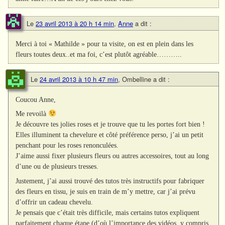
Le
23 avril 2013 à 20 h 14 min
,
Anne
a dit :
Merci à toi « Mathilde » pour ta visite, on est en plein dans les
fleurs toutes deux..et ma foi, c’est plutôt agréable………..
Le
24 avril 2013 à 10 h 47 min
,
Ombelline
a dit :
Coucou Anne,
Me revoilà
Je découvre tes jolies roses et je trouve que tu les portes fort bien !
Elles illuminent ta chevelure et côté préférence perso, j’ai un petit
penchant pour les roses renonculées.
J’aime aussi fixer plusieurs fleurs ou autres accessoires, tout au long
d’une ou de plusieurs tresses.
Justement, j’ai aussi trouvé des tutos très instructifs pour fabriquer
des fleurs en tissu, je suis en train de m’y mettre, car j’ai prévu
d’offrir un cadeau chevelu.
Je pensais que c’était très difficile, mais certains tutos expliquent
parfaitement chaque étape (d’où l’importance des vidéos, y compris