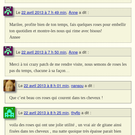
Le
22 avril 2013 à 7 h 49 min
,
Anne
a dit :
Marilee, profite bien de ton temps, fais quelques roses pour embellir
ton quotidien et montre-les nous qui rime avec bisous!
Annee
Le
22 avril 2013 à 7 h 50 min
,
Anne
a dit :
Merci à toi crazy patch de me rendre visite, nous semons de roses les
pas du temps, chacune à sa façon…
Le
22 avril 2013 à 8 h 01 min
,
nansou
a dit :
Que c’est beau ces roses qui courent dans tes cheveux !
Le
22 avril 2013 à 8 h 25 min
,
thyflo
a dit :
voila des roses qui ont une jolie utilité , un vrai air de gitane ainsi
fixées dans tes cheveux , ma natte quoique très épaisse parait bien