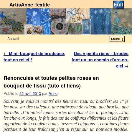
ArtisAnne Textile
Accueil
Menu ↓
Skip to primary content
Aller au contenu secondaire
Navigation des articles
←
Mini -bouquet de brodeuse,
Des « petits riens » brodés
tout en relief !
font un un chemin d’arc-en-
ciel
→
Renoncules et toutes petites roses en
bouquet de tissu (tuto et liens)
Publié le
22 avril 2013
par
Anne
Souvent, je vous ai montré des fleurs en tissu ou brodées; les 1° je
les pose sur des cadeaux, une embrasse de rideau, une broche, une
barrette…J’ai utilisé toutes sortes de tutos et les ai partagés…J’ai
les cheveux longs, je fais des tas de coiffures différentes et les fleurs
apportent de la couleur à mes tresses et chignons… certaines fleurs
perdaient de leur fraîcheur, j’en ai refait sur un nouveau modèle.