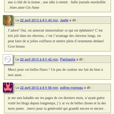
nue à côté de la tienne , une idée à retenir . belle journée ensoleillée
. bises amie Git-Anne
Le
22 avril 2013 à 8 h 40 min
,
Joelle
a dit :
J’adore! Oui, on aimerait immortaliser ce qui est éphémère! C’est
trés joli dans tes cheveux, c’est l’avantage des cheveux longs, on
peut faire de si jolies coiffures et mettre plein d’ornements dedans!
Gros bisous
Le
22 avril 2013 à 8 h 42 min
,
Patchacha
a dit :
Merci pour ces belles fleurs ! Un peu de couleur me fait du bien à
moi aussi…
Le
22 avril 2013 à 8 h 56 min
,
polline moineau
a dit :
je me suis baladée sur tes pages de ces derniers mois, n’ayant guère
visité les blogs depuis longtemps; j’y ai vu de belles choses et lu des
mots justes…merci pour ta générosité qui grandit encore et encore…