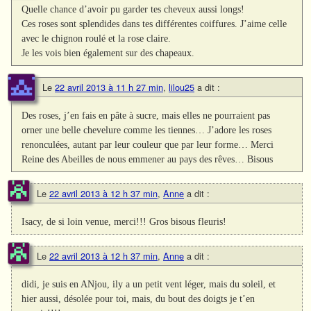
Quelle chance d’avoir pu garder tes cheveux aussi longs!
Ces roses sont splendides dans tes différentes coiffures. J’aime celle
avec le chignon roulé et la rose claire.
Je les vois bien également sur des chapeaux.
Le
22 avril 2013 à 11 h 27 min
,
lilou25
a dit :
Des roses, j’en fais en pâte à sucre, mais elles ne pourraient pas
orner une belle chevelure comme les tiennes… J’adore les roses
renonculées, autant par leur couleur que par leur forme… Merci
Reine des Abeilles de nous emmener au pays des rêves… Bisous
Le
22 avril 2013 à 12 h 37 min
,
Anne
a dit :
Isacy, de si loin venue, merci!!! Gros bisous fleuris!
Le
22 avril 2013 à 12 h 37 min
,
Anne
a dit :
didi, je suis en ANjou, ily a un petit vent léger, mais du soleil, et
hier aussi, désolée pour toi, mais, du bout des doigts je t’en