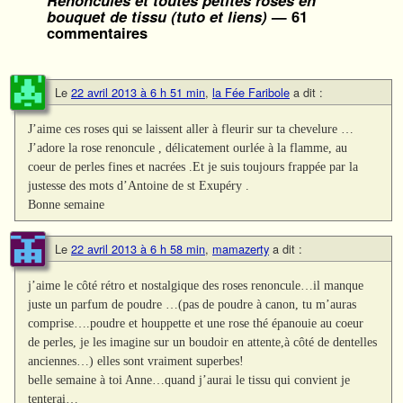
Renoncules et toutes petites roses en
bouquet de tissu (tuto et liens)
— 61
commentaires
Le
22 avril 2013 à 6 h 51 min
,
la Fée Faribole
a dit :
J’aime ces roses qui se laissent aller à fleurir sur ta chevelure …
J’adore la rose renoncule , délicatement ourlée à la flamme, au
coeur de perles fines et nacrées .Et je suis toujours frappée par la
justesse des mots d’Antoine de st Exupéry .
Bonne semaine
Le
22 avril 2013 à 6 h 58 min
,
mamazerty
a dit :
j’aime le côté rétro et nostalgique des roses renoncule…il manque
juste un parfum de poudre …(pas de poudre à canon, tu m’auras
comprise….poudre et houppette et une rose thé épanouie au coeur
de perles, je les imagine sur un boudoir en attente,à côté de dentelles
anciennes…) elles sont vraiment superbes!
belle semaine à toi Anne…quand j’aurai le tissu qui convient je
tenterai…