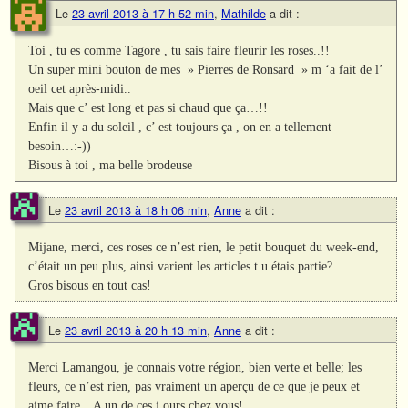
Le
23 avril 2013 à 17 h 52 min
,
Mathilde
a dit :
Toi , tu es comme Tagore , tu sais faire fleurir les roses..!!
Un super mini bouton de mes » Pierres de Ronsard » m ‘a fait de l’
oeil cet après-midi..
Mais que c’ est long et pas si chaud que ça…!!
Enfin il y a du soleil , c’ est toujours ça , on en a tellement
besoin…:-))
Bisous à toi , ma belle brodeuse
Le
23 avril 2013 à 18 h 06 min
,
Anne
a dit :
Mijane, merci, ces roses ce n’est rien, le petit bouquet du week-end,
c’était un peu plus, ainsi varient les articles.t u étais partie?
Gros bisous en tout cas!
Le
23 avril 2013 à 20 h 13 min
,
Anne
a dit :
Merci Lamangou, je connais votre région, bien verte et belle; les
fleurs, ce n’est rien, pas vraiment un aperçu de ce que je peux et
aime faire…A un de ces j ours chez vous!