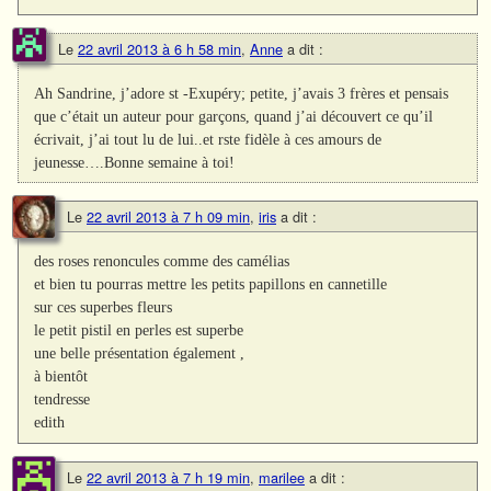
Le
22 avril 2013 à 6 h 58 min
,
Anne
a dit :
Ah Sandrine, j’adore st -Exupéry; petite, j’avais 3 frères et pensais
que c’était un auteur pour garçons, quand j’ai découvert ce qu’il
écrivait, j’ai tout lu de lui..et rste fidèle à ces amours de
jeunesse….Bonne semaine à toi!
Le
22 avril 2013 à 7 h 09 min
,
iris
a dit :
des roses renoncules comme des camélias
et bien tu pourras mettre les petits papillons en cannetille
sur ces superbes fleurs
le petit pistil en perles est superbe
une belle présentation également ,
à bientôt
tendresse
edith
Le
22 avril 2013 à 7 h 19 min
,
marilee
a dit :