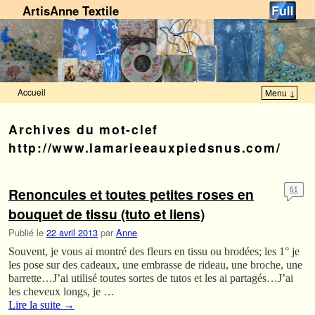
ArtisAnne Textile
Accueil
Menu ↓
Skip to primary content
Aller au contenu secondaire
Archives du mot-clef
http://www.lamarieeauxpiedsnus.com/
Renoncules et toutes petites roses en
61
bouquet de tissu (tuto et liens)
Publié le
22 avril 2013
par
Anne
Souvent, je vous ai montré des fleurs en tissu ou brodées; les 1° je
les pose sur des cadeaux, une embrasse de rideau, une broche, une
barrette…J’ai utilisé toutes sortes de tutos et les ai partagés…J’ai
les cheveux longs, je …
Lire la suite
→