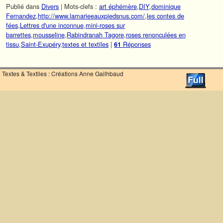
Publié dans
Divers
|
Mots-clefs :
art éphémère
,
DIY
,
dominique
Fernandez
,
http://www.lamarieeauxpiedsnus.com/
,
les contes de
fées
,
Lettres d'une inconnue
,
mini-roses sur
barrettes
,
mousseline
,
Rabindranah Tagore
,
roses renonculées en
tissu
,
Saint-Exupéry
,
textes et textiles
|
Réponses
61
Textes & Textiles : Créations Anne Gailhbaud