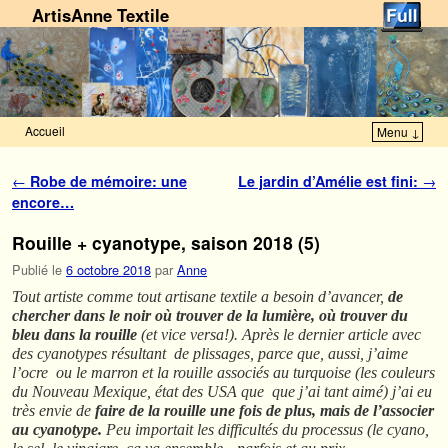
ArtisAnne Textile
Accueil
Menu ↓
Skip to primary content
Aller au contenu secondaire
Navigation des articles
←
Robe de mémoire: une
Le jardin d’Amélie est fini:
→
encore…
Rouille + cyanotype, saison 2018 (5)
Publié le
6 octobre 2018
par
Anne
Tout artiste comme tout artisane textile a besoin d’avancer,
de
chercher dans le noir où trouver de la lumière, où trouver du
bleu dans la rouille
(et vice versa!). Après le dernier article avec
des cyanotypes résultant de plissages, parce que, aussi, j’aime
l’ocre ou le marron et la rouille associés au turquoise (les couleurs
du Nouveau Mexique, état des USA que que j’ai tant aimé) j’ai eu
très envie de
faire de la rouille une fois de plus, mais de l’associer
au cyanotype.
Peu importait les difficultés du processus (le cyano,