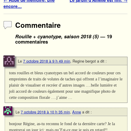
Navigation des articles
encore…
Commentaire
Rouille + cyanotype, saison 2018 (5)
— 19
commentaires
Le
7 octobre 2018 à 9 h 49 min
,
Regine bergot
a dit :
tons rouilles et bleus cyanotypes un bel accord de couleurs pour ces
empreintes de traits de volutes de taches qui offrent a l’imaginaire le
plaisir de visualiser et recréer d’autres images ….belle lumiére et
joli accord de couleurs également pour une magnifique photo de
cette composition florale ….j’aime …
Le
7 octobre 2018 à 10 h 35 min
,
Anne
a dit :
bonjour Régine, as-tu reconnu le fond de ta dernière carte? Je la
montrerai un jour ici; mais qu’Est-ce que je suis en retard!!