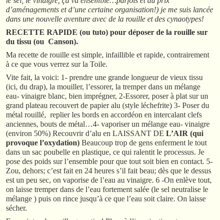
le sel, le vinaigre, ça va ensemble…parfois et au prix
d’aménagements et d’une certaine organisation!) je me suis lancée
dans une nouvelle aventure avec de la rouille et des cynaotypes!
RECETTE RAPIDE (ou tuto) pour déposer de la rouille sur
du tissu (ou Canson).
Ma recette de rouille est simple, infaillible et rapide, contrairement
à ce que vous verrez sur la Toile.
Vite fait, la voici: 1- prendre une grande longueur de vieux tissu
(ici, du drap), la mouiller, l’essorer, la tremper dans un mélange
eau- vinaigre blanc, bien imprégner, 2-Essorer, poser à plat sur un
grand plateau recouvert de papier alu (style léchefrite) 3- Poser du
métal rouillé, replier les bords en accordéon en intercalant clefs
anciennes, bouts de métal…4- vaporiser un mélange eau- vinaigre
(environ 50%) Recouvrir d’alu en LAISSANT DE
L’AIR (qui
provoque l’oxydation)
Beaucoup trop de gens enferment le tout
dans un sac poubelle en plastique, ce qui ralentit le processus. Je
pose des poids sur l’ensemble pour que tout soit bien en contact. 5-
Zou, dehors; c’est fait en 24 heures s’il fait beau; dès que le dessus
est un peu sec, on vaporise de l’eau au vinaigre. 6 -On enlève tout,
on laisse tremper dans de l’eau fortement salée (le sel neutralise le
mélange ) puis on rince jusqu’à ce que l’eau soit claire. On laisse
sécher.