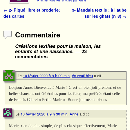
Afficher tous les articles par Anne
Navigation des articles
←
2- Piqué libre et broderie:
3- Mandala textile : à l’aube
des cartes
sur les ghats (n°8)
→
Commentaire
Créations textiles pour la maison, les
enfants et une naissance.
— 23
commentaires
Le
10 février 2020 à 9 h 09 min
,
écureuil bleu
a dit :
Bonjour Anne. Bienvenue à Marie ! C’est un bien joli prénom, et de
belles chansons ont été écrites pour les fêter, ma préférée étant celle
de Francis Cabrel « Petite Marie ». Bonne journée et bisous
Le
10 février 2020 à 9 h 30 min
,
Anne
a dit :
Marie, rien de plus simple, de plus classique effectivement; Marie