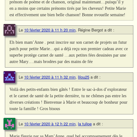
prénom de poème et de chanson, original maintenant…puisqu’il y
en a moins que certains prénoms tirés par les cheveux! Petite Marie
est effectivement une bien belle chanson! Bonne nvouelle semaine!
Le
10 février 2020 à 11 h 20 min
,
Régine Bergot
a dit :
Eh bien mam’Anne . peut inscrire sur son carnet de projets un futur
patch pour petite Marie…qui a déjà reçu son premier cadeau avec ce
superbe protège carnet de santé …aux petites fées dessinėes par une
autre Mary….mais brodėes par des mains de fée
Le
10 février 2020 à 11 h 32 min
,
lilou25
a dit :
Voilà des petits-enfants bien gâtés ! Entre le sac-à-dos d’explorateur
et le carnet de santé de la petite dernière, tu ne chômes pas entre les
diverses créations ! Bienvenue à Marie et beaucoup de bonheur pour
toute la famille ! Gros bisous
Le
10 février 2020 à 12 h 22 min
,
la tulipe
a dit :
Marie fleurie par sa Mam’Anne, quel bel accompagnement dès le