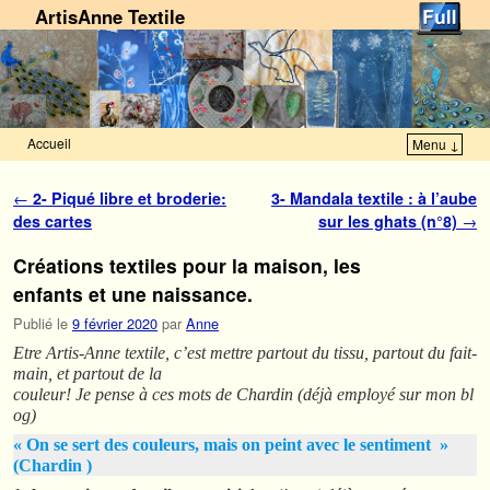
ArtisAnne Textile
Accueil
Menu ↓
Skip to primary content
Aller au contenu secondaire
Navigation des articles
←
2- Piqué libre et broderie:
3- Mandala textile : à l’aube
des cartes
sur les ghats (n°8)
→
Créations textiles pour la maison, les
enfants et une naissance.
Publié le
9 février 2020
par
Anne
Etre Artis-Anne textile, c’est mettre partout du tissu, partout du fait-
main, et partout de la
couleur! Je pense à ces mots de Chardin (déjà employé sur mon bl
og)
« On se sert des couleurs, mais on peint avec le sentiment »
(Chardin )