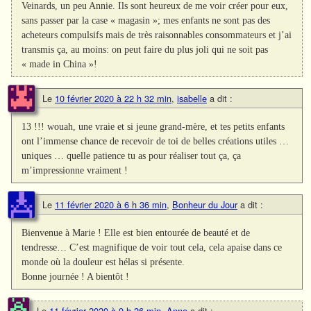
Veinards, un peu Annie. Ils sont heureux de me voir créer pour eux,
sans passer par la case « magasin »; mes enfants ne sont pas des
acheteurs compulsifs mais de très raisonnables consommateurs et j’ai
transmis ça, au moins: on peut faire du plus joli qui ne soit pas
« made in China »!
Le
10 février 2020 à 22 h 32 min
,
isabelle
a dit :
13 !!! wouah, une vraie et si jeune grand-mère, et tes petits enfants
ont l’immense chance de recevoir de toi de belles créations utiles …
uniques … quelle patience tu as pour réaliser tout ça, ça
m’impressionne vraiment !
Le
11 février 2020 à 6 h 36 min
,
Bonheur du Jour
a dit :
Bienvenue à Marie ! Elle est bien entourée de beauté et de
tendresse… C’est magnifique de voir tout cela, cela apaise dans ce
monde où la douleur est hélas si présente.
Bonne journée ! A bientôt !
Le
11 février 2020 à 9 h 26 min
,
Anne
a dit :