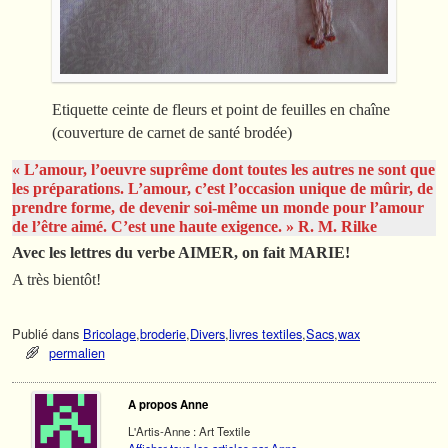
Etiquette ceinte de fleurs et point de feuilles en chaîne
(couverture de carnet de santé brodée)
« L’amour, l’oeuvre suprême dont toutes les autres ne sont que
les préparations. L’amour, c’est l’occasion unique de mûrir, de
prendre forme, de devenir soi-même un monde pour l’amour
de l’être aimé. C’est une haute exigence. » R. M. Rilke
Avec les lettres du verbe AIMER, on fait MARIE!
A très bientôt!
Publié dans
Bricolage
,
broderie
,
Divers
,
livres textiles
,
Sacs
,
wax
permalien
A propos Anne
L'Artis-Anne : Art Textile