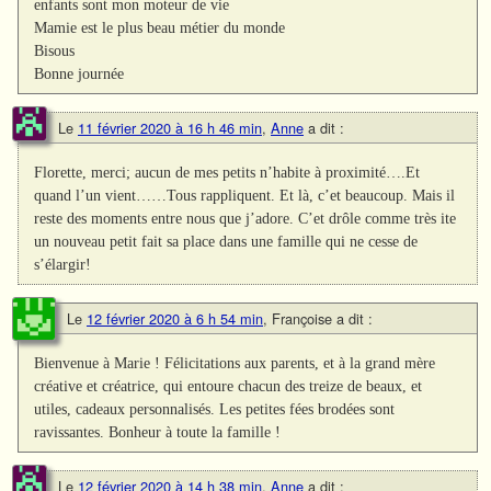
enfants sont mon moteur de vie
Mamie est le plus beau métier du monde
Bisous
Bonne journée
Le
11 février 2020 à 16 h 46 min
,
Anne
a dit :
Florette, merci; aucun de mes petits n’habite à proximité….Et
quand l’un vient……Tous rappliquent. Et là, c’et beaucoup. Mais il
reste des moments entre nous que j’adore. C’et drôle comme très ite
un nouveau petit fait sa place dans une famille qui ne cesse de
s’élargir!
Le
12 février 2020 à 6 h 54 min
,
Françoise
a dit :
Bienvenue à Marie ! Félicitations aux parents, et à la grand mère
créative et créatrice, qui entoure chacun des treize de beaux, et
utiles, cadeaux personnalisés. Les petites fées brodées sont
ravissantes. Bonheur à toute la famille !
Le
12 février 2020 à 14 h 38 min
,
Anne
a dit :