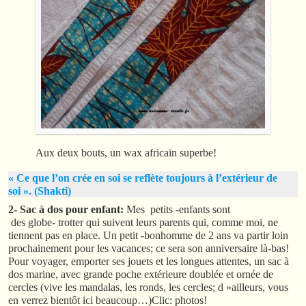
Aux deux bouts, un wax africain superbe!
« Ce que l’on crée en soi se reflète toujours à l’extérieur de
soi ». (Shakti)
2- Sac à dos pour enfant:
Mes
petits -enfants sont
des globe- trotter qui suivent leurs parents qui, comme moi, ne
tiennent pas en place. Un petit -bonhomme de 2 ans va partir loin
prochainement pour les vacances; ce sera son anniversaire là-bas!
Pour voyager, emporter ses jouets et les longues attentes, un sac à
dos marine, avec grande poche extérieure doublée et ornée de
cercles (vive les mandalas, les ronds, les cercles; d »ailleurs, vous
en verrez bientôt ici beaucoup…)Clic: photos!