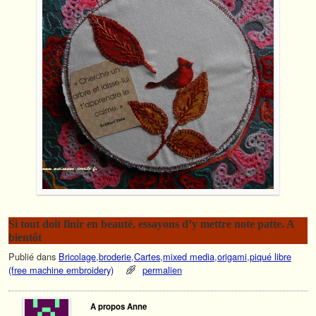
Si tout doit finir en beauté, essayons d’y mettre note patte. A
bientôt
Publié dans
Bricolage
,
broderie
,
Cartes
,
mixed media
,
origami
,
piqué libre
(free machine embroidery)
permalien
A propos Anne