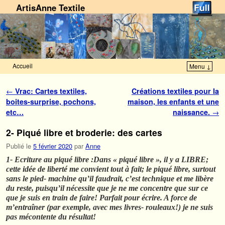
ArtisAnne Textile
Accueil
Menu ↓
Skip to primary content
Aller au contenu secondaire
Navigation des articles
←
Vrac: Cartes textiles,
Créations textiles pour la
boites-surprise, pochons,
maison, les enfants et une
etc…
naissance.
→
2- Piqué libre et broderie: des cartes
Publié le
5 février 2020
par
Anne
1- Ecriture au piqué libre :Dans « piqué libre », il y a LIBRE;
cette idée de liberté me convient tout à fait; le piqué libre, surtout
sans le pied- machine qu’il faudrait, c’est technique et me libère
du reste, puisqu’il nécessite que je ne me concentre que sur ce
que je suis en train de faire! Parfait pour écrire. A force de
m’entraîner (par exemple, avec mes livres- rouleaux!) je ne suis
pas mécontente du résultat!