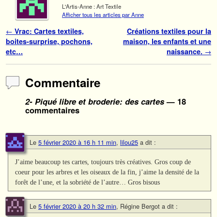
L'Artis-Anne : Art Textile
Afficher tous les articles par Anne
Navigation des articles
←
Vrac: Cartes textiles,
Créations textiles pour la
boites-surprise, pochons,
maison, les enfants et une
etc…
naissance.
→
Commentaire
2- Piqué libre et broderie: des cartes
— 18
commentaires
Le
5 février 2020 à 16 h 11 min
,
lilou25
a dit :
J’aime beaucoup tes cartes, toujours très créatives. Gros coup de
coeur pour les arbres et les oiseaux de la fin, j’aime la densité de la
forêt de l’une, et la sobriété de l’autre… Gros bisous
Le
5 février 2020 à 20 h 32 min
,
Régine Bergot
a dit :