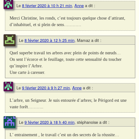
Le
8 février 2020 à 10 h 21 min
,
Anne
a dit :
Merci Christine, les ronds, c’est toujours quelque chose d’attirant,
d’inhabituel, et si plein de sens…………
Le
8 février 2020 à 12 h 25 min
,
Mamaz
a dit :
Quel superbe travail tes arbres avec plein de points de nœuds…
On sent l’écorce et le feuillage, toute cette sensualité du toucher
qu’inspire l’Arbre.
Une carte à caresser.
Le
9 février 2020 à 9 h 27 min
,
Anne
a dit :
L’arbre, un Seigneur. Je suis entourée d’arbres; le Périgord est une
vaste forêt………..
Le
9 février 2020 à 18 h 40 min
,
stéphanoise
a dit :
L’ entrainement , le travail c’est un des secrets de la réussite…