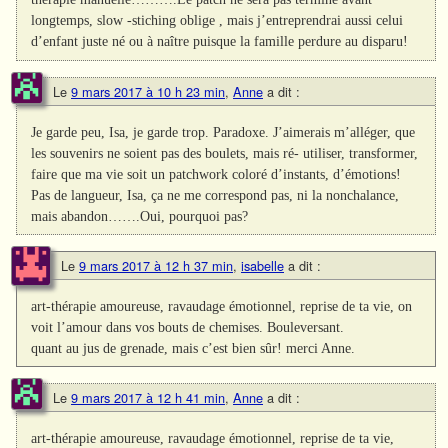
longtemps, slow -stiching oblige , mais j’entreprendrai aussi celui
d’enfant juste né ou à naître puisque la famille perdure au disparu!
Le
9 mars 2017 à 10 h 23 min
,
Anne
a dit :
Je garde peu, Isa, je garde trop. Paradoxe. J’aimerais m’alléger, que
les souvenirs ne soient pas des boulets, mais ré- utiliser, transformer,
faire que ma vie soit un patchwork coloré d’instants, d’émotions!
Pas de langueur, Isa, ça ne me correspond pas, ni la nonchalance,
mais abandon…….Oui, pourquoi pas?
Le
9 mars 2017 à 12 h 37 min
,
isabelle
a dit :
art-thérapie amoureuse, ravaudage émotionnel, reprise de ta vie, on
voit l’amour dans vos bouts de chemises. Bouleversant.
quant au jus de grenade, mais c’est bien sûr! merci Anne.
Le
9 mars 2017 à 12 h 41 min
,
Anne
a dit :
art-thérapie amoureuse, ravaudage émotionnel, reprise de ta vie,