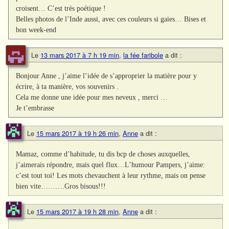
croisent… C’est très poétique !
Belles photos de l’Inde aussi, avec ces couleurs si gaies… Bises et
bon week-end
Le
13 mars 2017 à 7 h 19 min
,
la fée faribole
a dit :
Bonjour Anne , j’aime l’idée de s’approprier la matière pour y
écrire, à ta manière, vos souvenirs .
Cela me donne une idée pour mes neveux , merci …
Je t’embrasse
Le
15 mars 2017 à 19 h 26 min
,
Anne
a dit :
Mamaz, comme d’habitude, tu dis bcp de choses auxquelles,
j’aimerais répondre, mais quel flux…L’humour Pampers, j’aime:
c’est tout toi! Les mots chevauchent à leur rythme, mais on pense
bien vite……….Gros bisous!!!
Le
15 mars 2017 à 19 h 28 min
,
Anne
a dit :