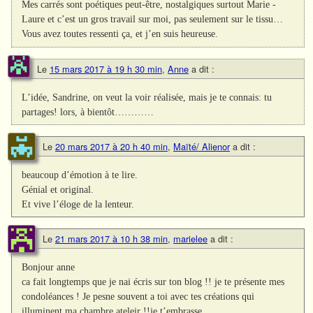
Mes carrés sont poétiques peut-être, nostalgiques surtout Marie -
Laure et c’est un gros travail sur moi, pas seulement sur le tissu…
Vous avez toutes ressenti ça, et j’en suis heureuse.
Le
15 mars 2017 à 19 h 30 min
,
Anne
a dit :
L’idée, Sandrine, on veut la voir réalisée, mais je te connais: tu
partages! lors, à bientôt…………
Le
20 mars 2017 à 20 h 40 min
,
Maïté/ Alienor
a dit :
beaucoup d’émotion à te lire.
Génial et original.
Et vive l’éloge de la lenteur.
Le
21 mars 2017 à 10 h 38 min
,
marielee
a dit :
Bonjour anne
ca fait longtemps que je nai écris sur ton blog !! je te présente mes
condoléances ! Je pesne souvent a toi avec tes créations qui
illuminent ma chambre ateleir !!je t’embrasse