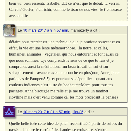
bien vu, bien ressenti, Isabelle…Et ce n’est que le début, tu verras.
Ca va s’étoffer, s’enrichir, comme le tissu de nos vies. Je t’embrasse
avec amitié
Le
10 mars 2017 à 9 h 57 min
,
mamazerty
a dit :
défaire pour recréer est une technique que je pratique souvent et en
effet, la vie est une lente métamorphose…la notre, et celles,
humaines, animales , végétales, qui nous entourent et font aussi ce
que nous sommes….je comprends le sens de ce que tu fais et je
comprends aussi la méditation…un beau travail en soi et sur
soi,apaisement…avancer avec une couche en plus(non, Anne, je ne
parle pas de Pampers!!!) .et pourtant se dépouiller…quant aux
couleurs indiennes,c’est juste du bonheur^^Merci pour tous tes
partages, Anne,bisous(je me relis et je me trouve un tantinet
sibylline mais c’est venu comme çà, les mots précédant la pensée)
Le
10 mars 2017 à 21 h 57 min
,
lilou25
a dit :
Quelle belle idée cette idée de patch reconstitué à partir de bribes du
passé… J’adore le carré où les bandes se croisent et s’entre-