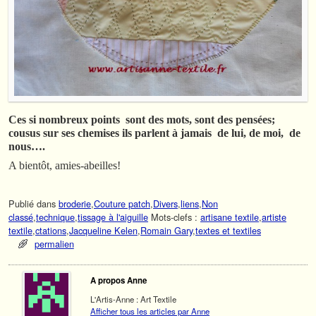
Ces si nombreux points sont des mots, sont des pensées;
cousus sur ses chemises ils parlent à jamais de lui, de moi, de
nous….
A bientôt, amies-abeilles!
Publié dans
broderie
,
Couture patch
,
Divers
,
liens
,
Non
classé
,
technique
,
tissage à l'aiguille
Mots-clefs :
artisane textile
,
artiste
textile
,
ctations
,
Jacqueline Kelen
,
Romain Gary
,
textes et textiles
permalien
A propos Anne
L'Artis-Anne : Art Textile
Afficher tous les articles par Anne