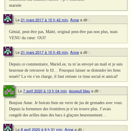
mariele
Le
21 mars 2017 à 15 h 42 min
,
Anne
a dit :
Génial, peut-être pas, Maïté, original peut-être pas non plus, mais
VENU du cœur: OUI!
Le
21 mars 2017 à 15 h 45 min
,
Anne
a dit :
Depuis ce commentaire, MarieLee, tu m’as envoyé un mail et je suis
heureuse de retrouver le fil… Pourquoi laisser se distendre les liens
noués? La vie s’en charge, il faut retisser ce tissu social et amical!
Le
7 avril 2020 à 13 h 04 min
,
écureuil bleu
a dit :
Bonjour Anne. Je boirais bien un verre de jus de grenades avec vous.
Depuis la fermeture des frontières je n’en trouve plus. J’avais
congelé des arilles dans des bacs à glaçons heureusement…
Le
8 avril 2020 à 9 h 31 min
,
Anne
a dit :