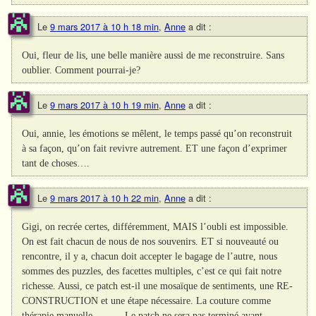
Le
9 mars 2017 à 10 h 18 min
,
Anne
a dit :
Oui, fleur de lis, une belle manière aussi de me reconstruire. Sans
oublier. Comment pourrai-je?
Le
9 mars 2017 à 10 h 19 min
,
Anne
a dit :
Oui, annie, les émotions se mêlent, le temps passé qu’on reconstruit
à sa façon, qu’on fait revivre autrement. ET une façon d’exprimer
tant de choses….
Le
9 mars 2017 à 10 h 22 min
,
Anne
a dit :
Gigi, on recrée certes, différemment, MAIS l’oubli est impossible.
On est fait chacun de nous de nos souvenirs. ET si nouveauté ou
rencontre, il y a, chacun doit accepter le bagage de l’autre, nous
sommes des puzzles, des facettes multiples, c’est ce qui fait notre
richesse. Aussi, ce patch est-il une mosaïque de sentiments, une RE-
CONSTRUCTION et une étape nécessaire. La couture comme
thérapie manuelle……….Le patch ne sera pas terminé avant