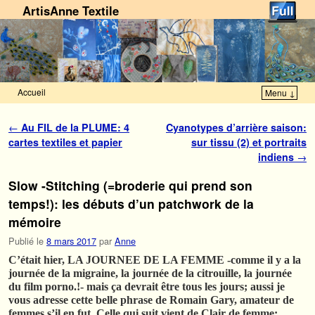
ArtisAnne Textile
Accueil
Menu ↓
Skip to primary content
Aller au contenu secondaire
Navigation des articles
←
Au FIL de la PLUME: 4
Cyanotypes d’arrière saison:
cartes textiles et papier
sur tissu (2) et portraits
indiens
→
Slow -Stitching (=broderie qui prend son
temps!): les débuts d’un patchwork de la
mémoire
Publié le
8 mars 2017
par
Anne
C’était hier, LA JOURNEE DE LA FEMME -comme il y a la
journée de la migraine, la journée de la citrouille, la journée
du film porno.!- mais ça devrait être tous les jours; aussi je
vous adresse cette belle phrase de Romain Gary, amateur de
femmes s’il en fut. Celle qui suit vient de Clair de femme: