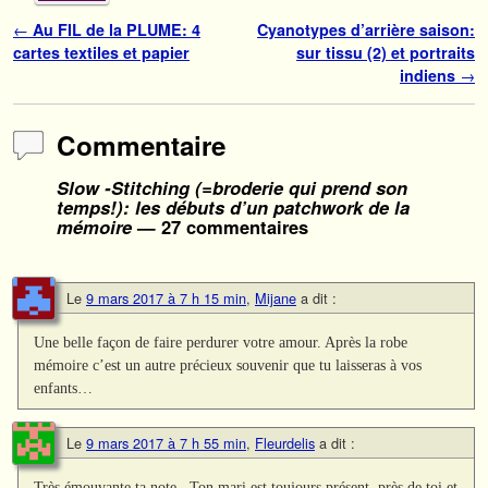
Navigation des articles
←
Au FIL de la PLUME: 4
Cyanotypes d’arrière saison:
cartes textiles et papier
sur tissu (2) et portraits
indiens
→
Commentaire
Slow -Stitching (=broderie qui prend son
temps!): les débuts d’un patchwork de la
mémoire
— 27 commentaires
Le
9 mars 2017 à 7 h 15 min
,
Mijane
a dit :
Une belle façon de faire perdurer votre amour. Après la robe
mémoire c’est un autre précieux souvenir que tu laisseras à vos
enfants…
Le
9 mars 2017 à 7 h 55 min
,
Fleurdelis
a dit :
Très émouvante ta note . Ton mari est toujours présent, près de toi et