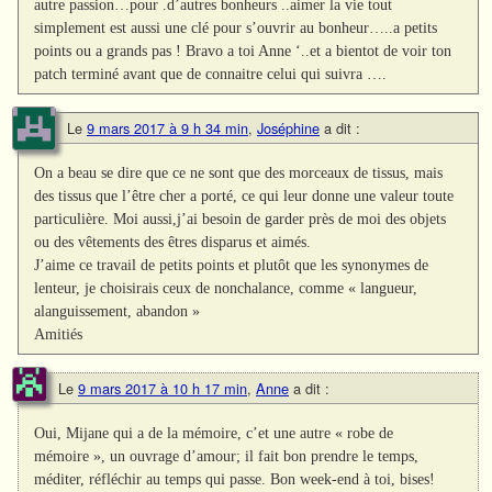
autre passion…pour .d’autres bonheurs ..aimer la vie tout
simplement est aussi une clé pour s’ouvrir au bonheur…..a petits
points ou a grands pas ! Bravo a toi Anne ‘..et a bientot de voir ton
patch terminé avant que de connaitre celui qui suivra ….
Le
9 mars 2017 à 9 h 34 min
,
Joséphine
a dit :
On a beau se dire que ce ne sont que des morceaux de tissus, mais
des tissus que l’être cher a porté, ce qui leur donne une valeur toute
particulière. Moi aussi,j’ai besoin de garder près de moi des objets
ou des vêtements des êtres disparus et aimés.
J’aime ce travail de petits points et plutôt que les synonymes de
lenteur, je choisirais ceux de nonchalance, comme « langueur,
alanguissement, abandon »
Amitiés
Le
9 mars 2017 à 10 h 17 min
,
Anne
a dit :
Oui, Mijane qui a de la mémoire, c’et une autre « robe de
mémoire », un ouvrage d’amour; il fait bon prendre le temps,
méditer, réfléchir au temps qui passe. Bon week-end à toi, bises!