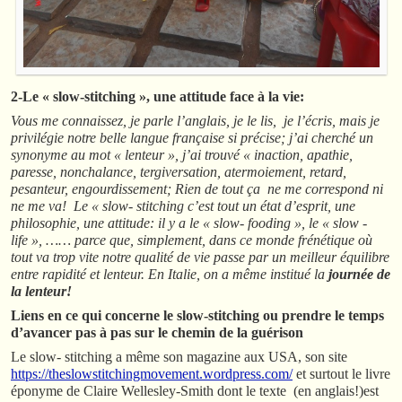
2-Le « slow-stitching », une attitude face à la vie:
Vous me connaissez, je parle l’anglais, je le lis, je l’écris, mais je
privilégie notre belle langue française si précise; j’ai cherché un
synonyme au mot « lenteur », j’ai trouvé « inaction, apathie,
paresse, nonchalance, tergiversation, atermoiement, retard,
pesanteur, engourdissement; Rien de tout ça ne me correspond ni
ne me va! Le « slow- stitching c’est tout un état d’esprit, une
philosophie, une attitude: il y a le « slow- fooding », le « slow -
life », …… parce que, simplement, dans ce monde frénétique où
tout va trop vite notre qualité de vie passe par un meilleur équilibre
entre rapidité et lenteur. En Italie, on a même institué la
journée de
la lenteur!
Liens en ce qui concerne le slow-stitching ou prendre le temps
d’avancer pas à pas sur le chemin de la guérison
Le slow- stitching a même son magazine aux USA, son site
https://theslowstitchingmovement.wordpress.com/
et surtout le livre
éponyme de Claire Wellesley-Smith dont le texte (en anglais!)est