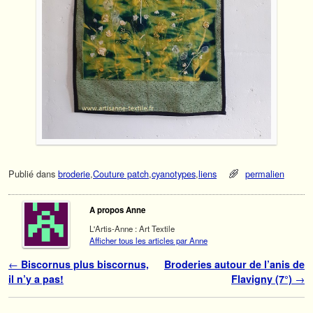
Publié dans
broderie
,
Couture patch
,
cyanotypes
,
liens
permalien
A propos Anne
L'Artis-Anne : Art Textile
Afficher tous les articles par Anne
Navigation des articles
←
Biscornus plus biscornus,
Broderies autour de l’anis de
il n’y a pas!
Flavigny (7°)
→