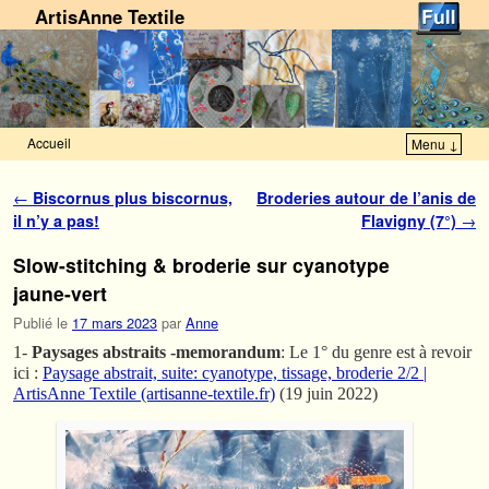
ArtisAnne Textile
Accueil
Menu ↓
Skip to primary content
Aller au contenu secondaire
Navigation des articles
←
Biscornus plus biscornus,
Broderies autour de l’anis de
il n’y a pas!
Flavigny (7°)
→
Slow-stitching & broderie sur cyanotype
jaune-vert
Publié le
17 mars 2023
par
Anne
1-
Paysages abstraits -memorandum
: Le 1° du genre est à revoir
ici :
Paysage abstrait, suite: cyanotype, tissage, broderie 2/2 |
ArtisAnne Textile (artisanne-textile.fr)
(19 juin 2022)