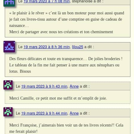
Le
19 mars 2023 à 7 h 08 min
,
stéphanoise
a dit :
« le plaisir à le rêver » c’est là un bon moteur pour moi aussi quand
je fait ces livres-tissu autour d’une comptine en guise de cadeau de
naissance…
Merci de partager avec nous tes créations et ton cheminement
Le
19 mars 2023 à 8 h 36 min
,
lilou25
a dit :
Des fleurs délicates et toute en transparence… De jolies broderies !
Le tableau de la fin me fait penser à une marre aux nénuphars ou
lotus. Bisous
Le
19 mars 2023 à 9 h 43 min
,
Anne
a dit :
Merci Camille, ce petit mot me suffit et m’emplit de joie.
Le
19 mars 2023 à 9 h 44 min
,
Anne
a dit :
Merci Françoise, j’aimerais bien voir un de tes livres récents!! Cela
me ferait plaisir!