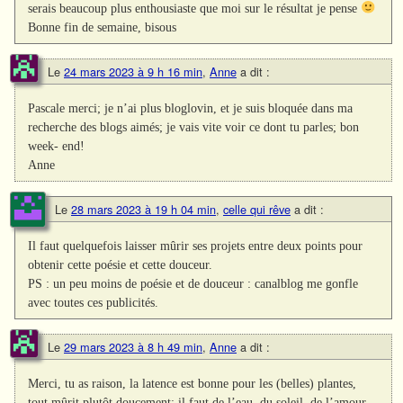
serais beaucoup plus enthousiaste que moi sur le résultat je pense
Bonne fin de semaine, bisous
Le
24 mars 2023 à 9 h 16 min
,
Anne
a dit :
Pascale merci; je n’ai plus bloglovin, et je suis bloquée dans ma
recherche des blogs aimés; je vais vite voir ce dont tu parles; bon
week- end!
Anne
Le
28 mars 2023 à 19 h 04 min
,
celle qui rêve
a dit :
Il faut quelquefois laisser mûrir ses projets entre deux points pour
obtenir cette poésie et cette douceur.
PS : un peu moins de poésie et de douceur : canalblog me gonfle
avec toutes ces publicités.
Le
29 mars 2023 à 8 h 49 min
,
Anne
a dit :
Merci, tu as raison, la latence est bonne pour les (belles) plantes,
tout mûrit plutôt doucement; il faut de l’eau, du soleil, de l’amour.