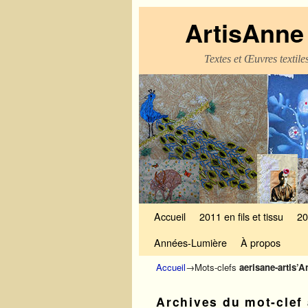
ArtisAnne 
Textes et Œuvres textil
Skip to primary content
Aller au contenu secondaire
Accueil
2011 en fils et tissu
20
Années-Lumière
À propos
Accueil
→Mots-clefs
aerisane-artis’
Archives du mot-clef