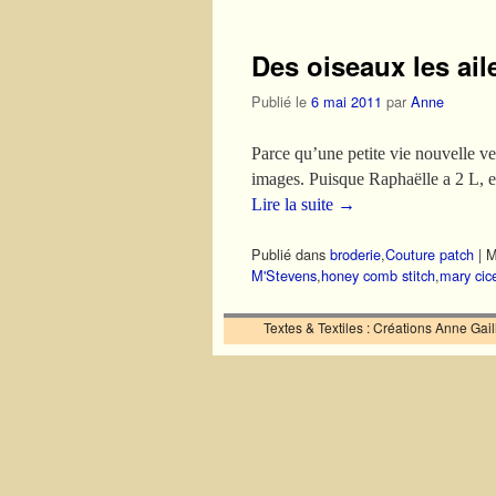
Des oiseaux les a
Publié le
6 mai 2011
par
Anne
Parce qu’une petite vie nouvelle ven
images. Puisque Raphaëlle a 2 L, e
Lire la suite
→
Publié dans
broderie
,
Couture patch
|
M
M'Stevens
,
honey comb stitch
,
mary cic
Textes & Textiles : Créations Anne Ga