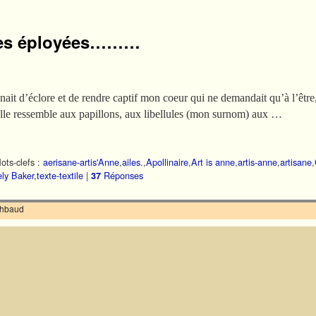
iles éployées………
ait d’éclore et de rendre captif mon coeur qui ne demandait qu’à l’être, 
lle ressemble aux papillons, aux libellules (mon surnom) aux …
ots-clefs :
aerisane-artis'Anne
,
ailes.
,
Apollinaire
,
Art is anne
,
artis-anne
,
artisane
,
ely Baker
,
texte-textile
|
Réponses
37
ilhbaud