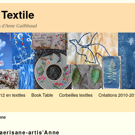
Textile
es d'Anne Gailhbaud
12 en textiles
Book Table
Corbeilles textiles
Créations 2010-20
Anne
aerisane-artis’Anne