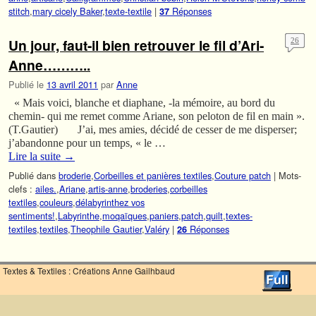
stitch
,
mary cicely Baker
,
texte-textile
|
Réponses
37
Un jour, faut-il bien retrouver le fil d’Ari-
26
Anne………..
Publié le
13 avril 2011
par
Anne
« Mais voici, blanche et diaphane, -la mémoire, au bord du
chemin- qui me remet comme Ariane, son peloton de fil en main ».
(T.Gautier) J’ai, mes amies, décidé de cesser de me disperser;
j’abandonne pour un temps, « le …
Lire la suite
→
Publié dans
broderie
,
Corbeilles et panières textiles
,
Couture patch
|
Mots-
clefs :
ailes.
,
Ariane
,
artis-anne
,
broderies
,
corbeilles
textiles
,
couleurs
,
délabyrinthez vos
sentiments!
,
Labyrinthe
,
moqaïques
,
paniers
,
patch
,
quilt
,
textes-
textiles
,
textiles
,
Theophile Gautier
,
Valéry
|
Réponses
26
Textes & Textiles : Créations Anne Gailhbaud