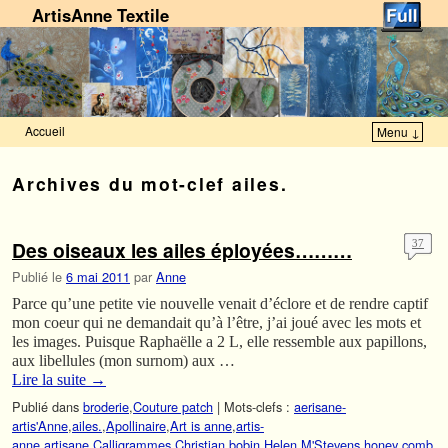
ArtisAnne Textile
Accueil
Menu ↓
Skip to primary content
Aller au contenu secondaire
Archives du mot-clef
ailes.
Des oiseaux les ailes éployées………
37
Publié le
6 mai 2011
par
Anne
Parce qu’une petite vie nouvelle venait d’éclore et de rendre captif
mon coeur qui ne demandait qu’à l’être, j’ai joué avec les mots et
les images. Puisque Raphaëlle a 2 L, elle ressemble aux papillons,
aux libellules (mon surnom) aux …
Lire la suite
→
Publié dans
broderie
,
Couture patch
|
Mots-clefs :
aerisane-
artis'Anne
,
ailes.
,
Apollinaire
,
Art is anne
,
artis-
anne
,
artisane
,
Calligrammes
,
Christian bobin
,
Helen M'Stevens
,
honey comb