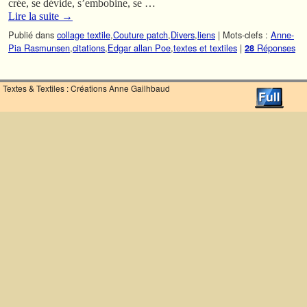
crée, se dévide, s’embobine, se …
Lire la suite
→
Publié dans
collage textile
,
Couture patch
,
Divers
,
liens
|
Mots-clefs :
Anne-
Pia Rasmunsen
,
citations
,
Edgar allan Poe
,
textes et textiles
|
Réponses
28
Textes & Textiles : Créations Anne Gailhbaud