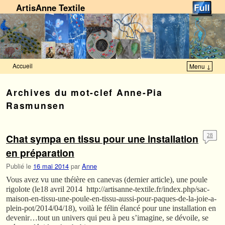
ArtisAnne Textile
Accueil
Menu ↓
Skip to primary content
Aller au contenu secondaire
Archives du mot-clef
Anne-Pia
Rasmunsen
Chat sympa en tissu pour une installation
28
en préparation
Publié le
16 mai 2014
par
Anne
Vous avez vu une théière en canevas (dernier article), une poule
rigolote (le18 avril 2014 http://artisanne-textile.fr/index.php/sac-
maison-en-tissu-une-poule-en-tissu-aussi-pour-paques-de-la-joie-a-
plein-pot/2014/04/18), voilà le félin élancé pour une installation en
devenir…tout un univers qui peu à peu s’imagine, se dévoile, se