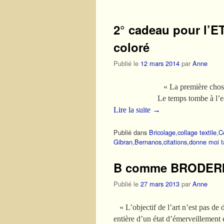
2° cadeau pour l’
coloré
Publié le
12 mars 2014
par
Anne
« La première chose qui tom
Le temps tombe à l’eau…et aussi
Lire la suite
→
Publié dans
Bricolage
,
collage textile
,
C
Gibran
,
Bernanos
,
citations
,
donne moi t
B comme BRODERI
Publié le
27 mars 2013
par
Anne
« L’objectif de l’art n’est pas de 
entière d’un état d’émerveill