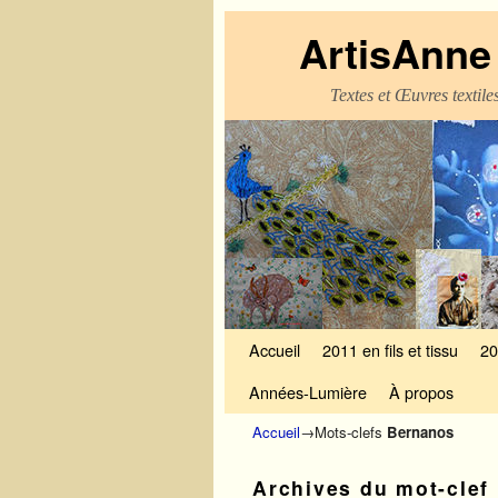
ArtisAnne 
Textes et Œuvres textil
Skip to primary content
Aller au contenu secondaire
Accueil
2011 en fils et tissu
20
Années-Lumière
À propos
Accueil
→Mots-clefs
Bernanos
Archives du mot-clef