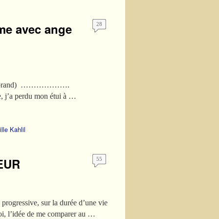
me avec ange
28
ul Morand) ……………….
j’a perdu mon étui à …
lle Kahlil
EUR
55
 progressive, sur la durée d’une vie
 l’idée de me comparer au …