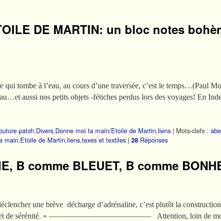
ETOILE DE MARTIN: un bloc notes bohè
be à l’eau, au cours d’une traversée, c’est le temps…(Pa
 nos petits objets -fétiches perdus lors des voyages! En Inde, 
outure patch
,
Divers
,
Donne moi ta main/Etoile de Martin
,
liens
|
Mots-clefs :
abei
a main
,
Etoile de Martin
,
liens
,
texes et textiles
|
Réponses
28
E, B comme BLEUET, B comme BONH
déclencher une brève décharge d’adrénaline, c’est plutôt la construction
ement et de sérénité. » ————————————— Attention, loin de moi,