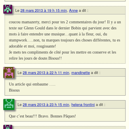
Le
28 mars 2013 à 19 h 15 min
,
Anne
a dit :
coucou mamazerty, merci pour tes 2 commentaires du jour! Il y a un
texte sur Glenn Gould dans le dernier Bobin qui parvient avec des
mots à faire entendre une musique…quant à la fleur, oui, du
stumpwork…..non, tu marques toujours des choses différentes, tu es
adorable et moi, rougissante!
Je mets tes compliments de côté pour les mettre en conserve et les
relire les jours de doute.Bisous!!
Le
28 mars 2013 à 22 h 11 min
,
mandinette
a dit :
Un article qui embaume …..
Bisous
Le
28 mars 2013 à 23 h 15 min
,
helena frontini
a dit :
Que c’est beau!!! Bravo. Bonnes Pâques!