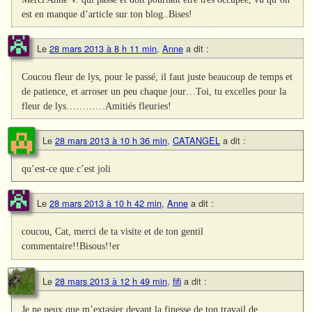
est en manque d’article sur ton blog..Bises!
Le
28 mars 2013 à 8 h 11 min
,
Anne
a dit :
Coucou fleur de lys, pour le passé, il faut juste beaucoup de temps et
de patience, et arroser un peu chaque jour…Toi, tu excelles pour la
fleur de lys…………Amitiés fleuries!
Le
28 mars 2013 à 10 h 36 min
,
CATANGEL
a dit :
qu’est-ce que c’est joli
Le
28 mars 2013 à 10 h 42 min
,
Anne
a dit :
coucou, Cat, merci de ta visite et de ton gentil
commentaire!!Bisous!!er
Le
28 mars 2013 à 12 h 49 min
,
fifi
a dit :
Je ne peux que m’extasier devant la finesse de ton travail de