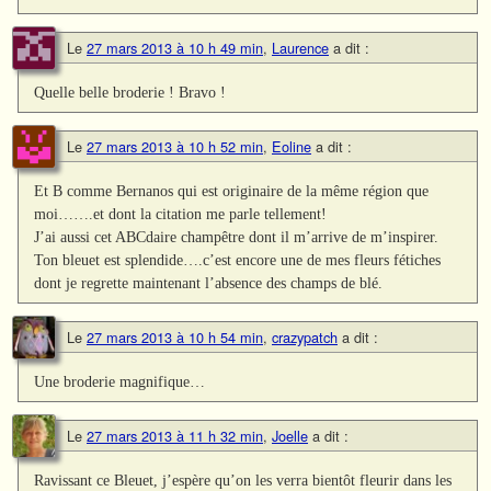
Le
27 mars 2013 à 10 h 49 min
,
Laurence
a dit :
Quelle belle broderie ! Bravo !
Le
27 mars 2013 à 10 h 52 min
,
Eoline
a dit :
Et B comme Bernanos qui est originaire de la même région que
moi…….et dont la citation me parle tellement!
J’ai aussi cet ABCdaire champêtre dont il m’arrive de m’inspirer.
Ton bleuet est splendide….c’est encore une de mes fleurs fétiches
dont je regrette maintenant l’absence des champs de blé.
Le
27 mars 2013 à 10 h 54 min
,
crazypatch
a dit :
Une broderie magnifique…
Le
27 mars 2013 à 11 h 32 min
,
Joelle
a dit :
Ravissant ce Bleuet, j’espère qu’on les verra bientôt fleurir dans les