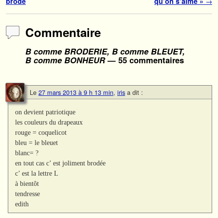
brodé
qu’on s’aime »
→
Commentaire
B comme BRODERIE, B comme BLEUET,
B comme BONHEUR
— 55 commentaires
Le
27 mars 2013 à 9 h 13 min
,
iris
a dit :
on devient patriotique
les couleurs du drapeaux
rouge = coquelicot
bleu = le bleuet
blanc= ?
en tout cas c’ est joliment brodée
c’ est la lettre L
à bientôt
tendresse
edith