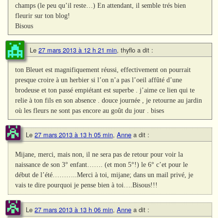
champs (le peu qu’il reste…) En attendant, il semble trés bien
fleurir sur ton blog!
Bisous
Le
27 mars 2013 à 12 h 21 min
,
thyflo
a dit :
ton Bleuet est magnifiquement réussi, effectivement on pourrait
presque croire à un herbier si l’on n’a pas l’oeil affûté d’une
brodeuse et ton passé empiétant est superbe . j’aime ce lien qui te
relie à ton fils en son absence . douce journée , je retourne au jardin
où les fleurs ne sont pas encore au goût du jour . bises
Le
27 mars 2013 à 13 h 05 min
,
Anne
a dit :
Mijane, merci, mais non, il ne sera pas de retour pour voir la
naissance de son 3° enfant……. (et mon 5°!) le 6° c’et pour le
début de l’été………..Merci à toi, mijane; dans un mail privé, je
vais te dire pourquoi je pense bien à toi….Bisous!!!
Le
27 mars 2013 à 13 h 06 min
,
Anne
a dit :