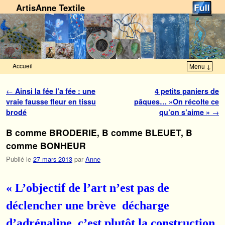
ArtisAnne Textile
Accueil
Menu ↓
Skip to primary content
Aller au contenu secondaire
Navigation des articles
←
Ainsi la fée l’a fée : une
4 petits paniers de
vraie fausse fleur en tissu
pâques… »On récolte ce
brodé
qu’on s’aime »
→
B comme BRODERIE, B comme BLEUET, B
comme BONHEUR
Publié le
27 mars 2013
par
Anne
« L’objectif de l’art n’est pas de
déclencher une brève décharge
d’adrénaline, c’est plutôt la construction