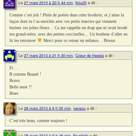
Le
27 mars 2013 à 20 h 44 min
,
lilou25
a dit :
Comme c’est joli ! Plein de poésie dans cette broderie, et j’aime la
façon dont tu l’as enrichie avec ces petits insectes qui viennent
butiner ces jolies fleurs… Ca me rappelle un drap que m’avait brodé
ma grand-mère, avec des petites coccinelles… Un bonheur d’aller au
lit les retrouver
Merci pour ce retour en enfance… Bisous
Le
27 mars 2013 à 21 h 30 min
,
Coeur de freesia
a dit :
Et …
B comme Beauté !
Bravo
Belle amie !!
Bises
Le
28 mars 2013 à 6 h 05 min
,
nansou
a dit :
C’est très beau, comme toujours !
Le
28 mars 2013 à 6 h 46 min
,
fleurdelis
a dit :