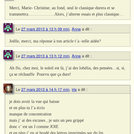
Merci, Marie- Christine; au fond, seul le classique durera et se
transmettra……………….Alors, j’alterne essais et plus classique…
Le
27 mars 2013 à 13 h 09 min
,
Anne
a dit :
Joëlle, merci; ma réponse à ton article t’a -telle aidée?
Le
27 mars 2013 à 13 h 12 min
,
Anne
a dit :
Ah flo, chez moi, le soleil est là, j’ai des lobélia, des pensées…si, si,
ça se réchauffe. Pourvu que ça dure!
Le
27 mars 2013 à 14 h 17 min
,
iris
a dit :
je dois avoir la vue qui baisse
et en plus tu l’a écris
manque de concentration
mais j’ ai des excuses , je suis un peu grippé
donc c’ est un J comme JOIE
et en plus j’ en ai brodé des lettres imprimées sur du lin