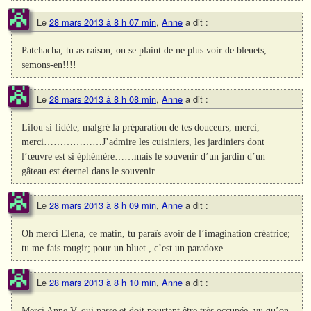
Le
28 mars 2013 à 8 h 07 min
,
Anne
a dit :
Patchacha, tu as raison, on se plaint de ne plus voir de bleuets,
semons-en!!!!
Le
28 mars 2013 à 8 h 08 min
,
Anne
a dit :
Lilou si fidèle, malgré la préparation de tes douceurs, merci,
merci………………J’admire les cuisiniers, les jardiniers dont
l’œuvre est si éphémère……mais le souvenir d’un jardin d’un
gâteau est éternel dans le souvenir…….
Le
28 mars 2013 à 8 h 09 min
,
Anne
a dit :
Oh merci Elena, ce matin, tu paraîs avoir de l’imagination créatrice;
tu me fais rougir; pour un bluet , c’est un paradoxe….
Le
28 mars 2013 à 8 h 10 min
,
Anne
a dit :
Merci Anne V. qui passe et doit pourtant être très occupée, vu qu’on