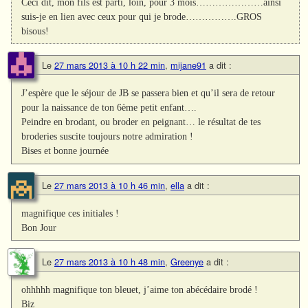
Ceci dit, mon fils est parti, loin, pour 3 mois…………………ainsi
suis-je en lien avec ceux pour qui je brode…………….GROS
bisous!
Le
27 mars 2013 à 10 h 22 min
,
mijane91
a dit :
J’espère que le séjour de JB se passera bien et qu’il sera de retour
pour la naissance de ton 6ème petit enfant….
Peindre en brodant, ou broder en peignant… le résultat de tes
broderies suscite toujours notre admiration !
Bises et bonne journée
Le
27 mars 2013 à 10 h 46 min
,
ella
a dit :
magnifique ces initiales !
Bon Jour
Le
27 mars 2013 à 10 h 48 min
,
Greenye
a dit :
ohhhhh magnifique ton bleuet, j’aime ton abécédaire brodé !
Biz