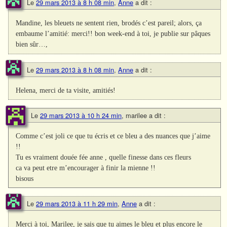
Le
29 mars 2013 à 8 h 08 min
,
Anne
a dit :
Mandine, les bleuets ne sentent rien, brodés c’est pareil; alors, ça
embaume l’amitié: merci!! bon week-end à toi, je publie sur pâques
bien sûr…,
Le
29 mars 2013 à 8 h 08 min
,
Anne
a dit :
Helena, merci de ta visite, amitiés!
Le
29 mars 2013 à 10 h 24 min
,
marilee
a dit :
Comme c’est joli ce que tu écris et ce bleu a des nuances que j’aime
!!
Tu es vraiment douée fée anne , quelle finesse dans ces fleurs
ca va peut etre m’encourager à finir la mienne !!
bisous
Le
29 mars 2013 à 11 h 29 min
,
Anne
a dit :
Merci à toi, Marilee, je sais que tu aimes le bleu et plus encore le