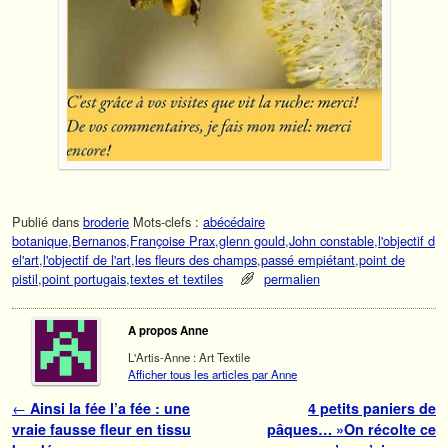
Publié dans
broderie
Mots-clefs :
abécédaire
botanique
,
Bernanos
,
Françoise Prax
,
glenn gould
,
John constable
,
l'objectif d
el'art
,
l'objectif de l'art
,
les fleurs des champs
,
passé empiétant
,
point de
pistil
,
point portugais
,
textes et textiles
permalien
A propos Anne
L'Artis-Anne : Art Textile
Afficher tous les articles par Anne
Navigation des articles
←
Ainsi la fée l’a fée : une
4 petits paniers de
vraie fausse fleur en tissu
pâques… »On récolte ce