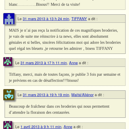
blanc…………..Bisous!! Merci de ta visite!
Le
31 mars 2013 à 13 h 24 min
,
TIFFANY
a dit :
MAIS je n’ai pas reçu la notification de ces magnifiques broderies,
je vais de suite me réinscrire à ta news, elles sont absolument
géniales et si belles, sincères félicitations moi qui adore les broderies
quel régal tes bleuets ,je retourne les admirer , bisess TIFFANY
Le
31 mars 2013 à 17 h 11 min
,
Anne
a dit :
Tiffany, merci, mais de toutes façons, je publie 3 fois par semaine et
je préviens en cas de désaffection!!!bisous!
Le
31 mars 2013 à 19 h 19 min
,
Maïté/Aliénor
a dit :
Beaucoup de fraîcheur dans ces broderies qui nous permettent
d’attendre la floraison des centaurées.
Le
1 avril 2013 à 9 h 11 min
,
Anne
a dit :