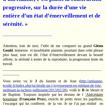
progressive, sur la durée d’une vie
entière d’un état d’émerveillement et de
sérénité. »
—————————————
Attention, loin de moi, l’idée de me comparer au grand
Glenn
Gould
, immense et inoubliable pianiste, pourtant dans cette phrase
plus haut, tout est dit: l’état d’émerveillement devant la beauté
offerte, la sérénité à tenter de la reproduire, la progression lente du
travail.
——————————————————————————
————-
Vous aviez vu le
J
du Jasmin et de Jean (
http://artisanne-
textile.fr/index.php/jai-brode-un-j-joyeusement-en-jubilant-de-joie-
jardinant-la-jachere-jaillissante/2013/02/28
), voilà le
B
de bleuet et
de Baptiste. Toujours inspirée par les dessins de l
‘Abécédaire
botanique
(
Françoise Prax
), enrichi de petits riens: les papillons,
l’escargot qui lui confèrent de la vie. Je ne l’ai pas réalisé en