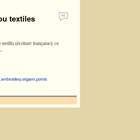
u textiles
41
reillis (écriture française); ce
e-
,
embroidery
,
origami
,
points