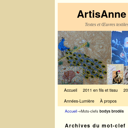
ArtisAnne 
Textes et Œuvres textil
Skip to primary content
Aller au contenu secondaire
Accueil
2011 en fils et tissu
20
Années-Lumière
À propos
Accueil
→Mots-clefs
bodys brodés
Archives du mot-clef