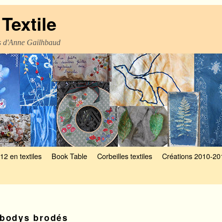
Textile
es d'Anne Gailhbaud
12 en textiles
Book Table
Corbeilles textiles
Créations 2010-20
bodys brodés