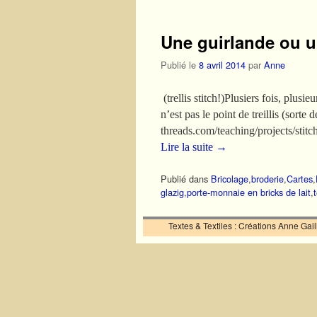
Une guirlande ou un
Publié le
8 avril 2014
par
Anne
(trellis stitch!)Plusiers fois, plus
n’est pas le point de treillis (sorte
threads.com/teaching/projects/stitch
Lire la suite
→
Publié dans
Bricolage
,
broderie
,
Cartes
,
glazig
,
porte-monnaie en bricks de lait
,
Textes & Textiles : Créations Anne Ga