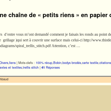
e chaîne de « petits riens » en papier o
ieurs d’entre vous m’ont demandé comment je faisais les ronds au point de t
 de grillage )qui sert à couvrir une surface mais celui-ci http://www.thistl
diagrams/spiral_trellis_stitch.pdf Attention, c’est …
Divers
,
liens
|
Mots-clefs :
100% récup
,
Bobin
,
bodys brodés
,
carte textile
,
citations
textes et textiles
,
trellis stitch
|
Réponses
41
ilhbaud