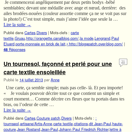
Je commencerai angéliquement par deux petits bodys -bébé
semblables; devant une médaille avec ange et nœud, derrière: des
ailes brodées-nouées (couleur assortie comme ça ne se voit pas sur
la photo!) C’est tout simple, mais j’aime l’idée que seule la …
Lire la suite
→
Publié dans
Cartes
,
Divers
|
Mots-clefs :
carte
textile
,
Gruau
,
http://orangette.canalblog.com/
,
la mode
,
Lengrand
,
Paul
Eluard
,
porte-monnaie en brick de lait
,
• http://blogapatch.over-blog.com/
|
Réponses
48
Un tournesol, façonné et perlé pour une
21
carte textile ensoleillée
Publié le
14 juillet 2013
par
Anne
Une carte, ça semble simple; mais pas celle- là. Et peu importe!
« Je voulais pouvoir décrire tout ce que contient un simple et
court moment… Comme décrire ces fleurs que tu portais dans tes
bras, ou l’odeur de cette …
Lire la suite
→
Publié dans
Cartes
,
Couture patch
,
Divers
|
Mots-clefs :
:
tournseol
,
artisane/Artis-Anne
,
carte textile
,
citations
,
dit Jean-Paul
,
haute-
couture
,
Jean Rostand
,
Jean-Paul
,
Johann Paul Friedrich Richter
,
lettre à