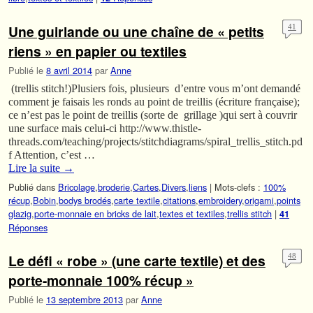
Une guirlande ou une chaîne de « petits
41
riens » en papier ou textiles
Publié le
8 avril 2014
par
Anne
(trellis stitch!)Plusiers fois, plusieurs d’entre vous m’ont demandé
comment je faisais les ronds au point de treillis (écriture française);
ce n’est pas le point de treillis (sorte de grillage )qui sert à couvrir
une surface mais celui-ci http://www.thistle-
threads.com/teaching/projects/stitchdiagrams/spiral_trellis_stitch.pd
f Attention, c’est …
Lire la suite
→
Publié dans
Bricolage
,
broderie
,
Cartes
,
Divers
,
liens
|
Mots-clefs :
100%
récup
,
Bobin
,
bodys brodés
,
carte textile
,
citations
,
embroidery
,
origami
,
points
glazig
,
porte-monnaie en bricks de lait
,
textes et textiles
,
trellis stitch
|
41
Réponses
Le défi « robe » (une carte textile) et des
48
porte-monnaie 100% récup »
Publié le
13 septembre 2013
par
Anne