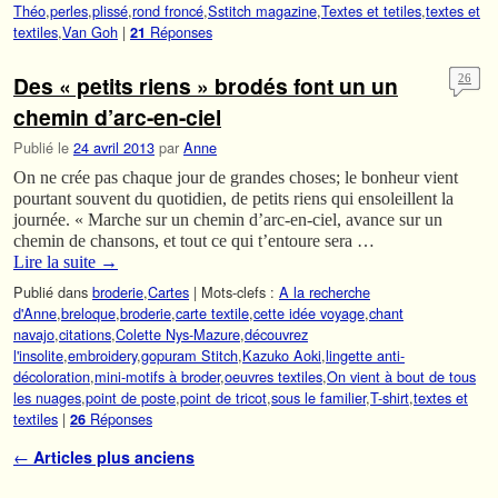
Théo
,
perles
,
plissé
,
rond froncé
,
Sstitch magazine
,
Textes et tetiles
,
textes et
textiles
,
Van Goh
|
Réponses
21
Des « petits riens » brodés font un un
26
chemin d’arc-en-ciel
Publié le
24 avril 2013
par
Anne
On ne crée pas chaque jour de grandes choses; le bonheur vient
pourtant souvent du quotidien, de petits riens qui ensoleillent la
journée. « Marche sur un chemin d’arc-en-ciel, avance sur un
chemin de chansons, et tout ce qui t’entoure sera …
Lire la suite
→
Publié dans
broderie
,
Cartes
|
Mots-clefs :
A la recherche
d'Anne
,
breloque
,
broderie
,
carte textile
,
cette idée voyage
,
chant
navajo
,
citations
,
Colette Nys-Mazure
,
découvrez
l'insolite
,
embroidery
,
gopuram Stitch
,
Kazuko Aoki
,
lingette anti-
décoloration
,
mini-motifs à broder
,
oeuvres textiles
,
On vient à bout de tous
les nuages
,
point de poste
,
point de tricot
,
sous le familier
,
T-shirt
,
textes et
textiles
|
Réponses
26
Navigation des articles
←
Articles plus anciens