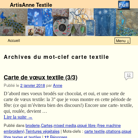
ArtisAnne Textile
Accueil
Menu ↓
Skip to primary content
Aller au contenu secondaire
Archives du mot-clef
carte textile
Carte de vœux textile (3/3)
12
Publié le
2 janvier 2018
par
Anne
D’abord mes voeux brodés sur chocolat, et oui, et une sorte de
carte de vœux textile: la 3° que je vous montre en cette période de
fête: (ce qui m’évitera bien des discours!) Encore une carte- textile,
qui, roulée, devient …
Lire la suite
→
Publié dans
broderie
,
Cartes
,
mixed media
,
piqué libre (free machine
embroidery)
,
Teintures végétales
|
Mots-clefs :
carte textile
,
citations
,
piqué
libre
,
textes et textiles
|
Réponses
12