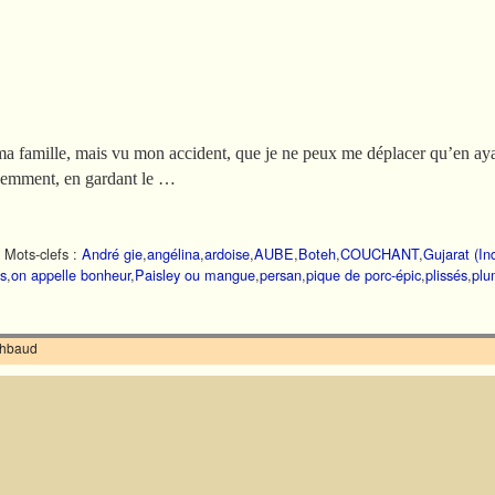
ma famille, mais vu mon accident, que je ne peux me déplacer qu’en ayan
récemment, en gardant le …
|
Mots-clefs :
André gie
,
angélina
,
ardoise
,
AUBE
,
Boteh
,
COUCHANT
,
Gujarat (In
ns
,
on appelle bonheur
,
Paisley ou mangue
,
persan
,
pique de porc-épic
,
plissés
,
plu
ilhbaud