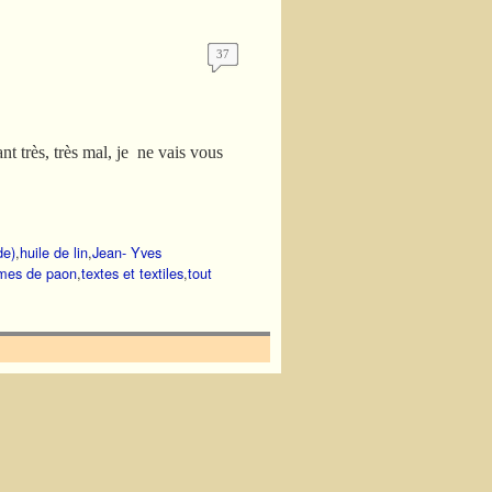
37
t très, très mal, je ne vais vous
de)
,
huile de lin
,
Jean- Yves
mes de paon
,
textes et textiles
,
tout