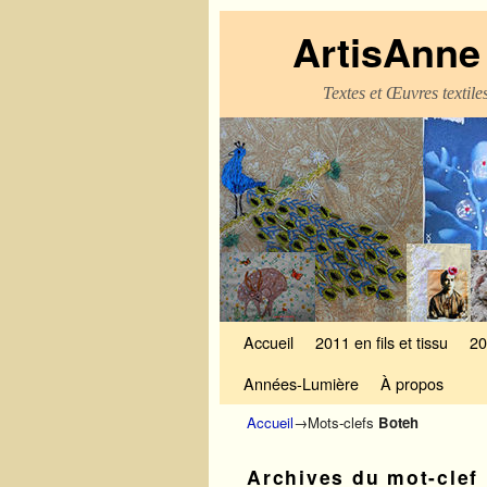
ArtisAnne 
Textes et Œuvres textil
Skip to primary content
Aller au contenu secondaire
Accueil
2011 en fils et tissu
20
Années-Lumière
À propos
Accueil
→Mots-clefs
Boteh
Archives du mot-clef