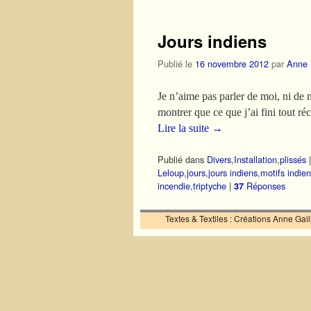
Jours indiens
Publié le
16 novembre 2012
par
Anne
Je n’aime pas parler de moi, ni de 
montrer que ce que j’ai fini tout 
Lire la suite
→
Publié dans
Divers
,
Installation
,
plissés
Leloup
,
jours
,
jours indiens
,
motifs indie
incendie
,
triptyche
|
Réponses
37
Textes & Textiles : Créations Anne Ga