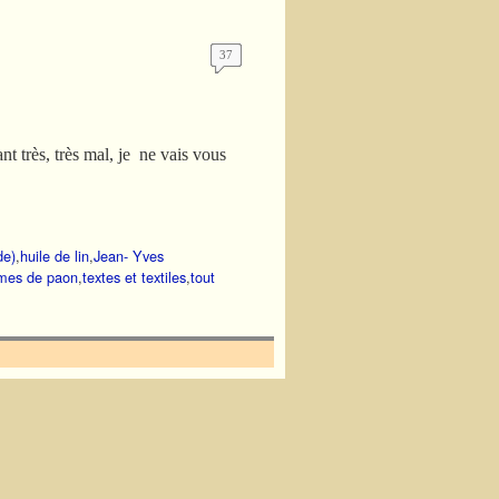
37
t très, très mal, je ne vais vous
de)
,
huile de lin
,
Jean- Yves
mes de paon
,
textes et textiles
,
tout