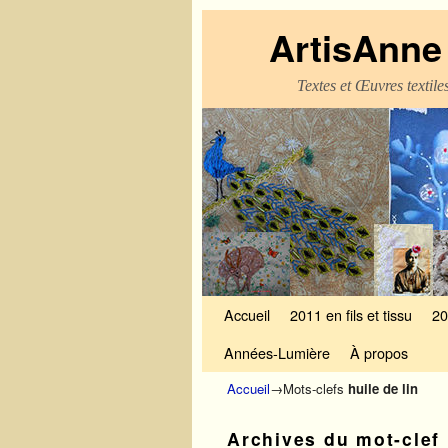
ArtisAnne 
Textes et Œuvres textil
Skip to primary content
Aller au contenu secondaire
Accueil
2011 en fils et tissu
20
Années-Lumière
À propos
Accueil
→Mots-clefs
huile de lin
Archives du mot-clef