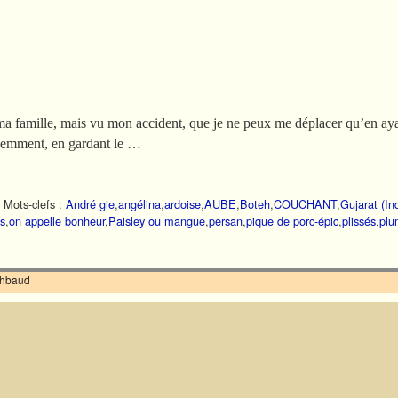
ma famille, mais vu mon accident, que je ne peux me déplacer qu’en ayan
récemment, en gardant le …
|
Mots-clefs :
André gie
,
angélina
,
ardoise
,
AUBE
,
Boteh
,
COUCHANT
,
Gujarat (In
ns
,
on appelle bonheur
,
Paisley ou mangue
,
persan
,
pique de porc-épic
,
plissés
,
plu
ilhbaud