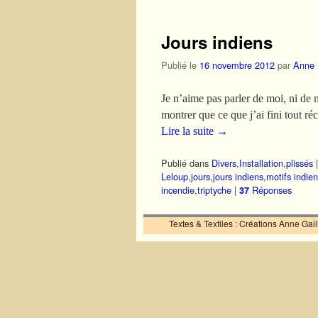
Jours indiens
Publié le
16 novembre 2012
par
Anne
Je n’aime pas parler de moi, ni de 
montrer que ce que j’ai fini tout 
Lire la suite
→
Publié dans
Divers
,
Installation
,
plissés
Leloup
,
jours
,
jours indiens
,
motifs indie
incendie
,
triptyche
|
Réponses
37
Textes & Textiles : Créations Anne Ga