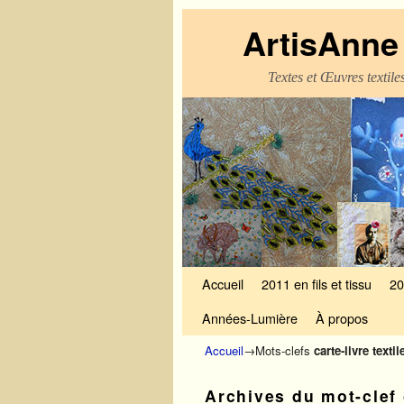
ArtisAnne 
Textes et Œuvres textil
Skip to primary content
Aller au contenu secondaire
Accueil
2011 en fils et tissu
20
Années-Lumière
À propos
Accueil
→Mots-clefs
carte-livre textil
Archives du mot-clef