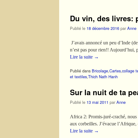
Du vin, des livres: p
Publié le
18 décembre 2016
par
Anne
J’avais annoncé un peu d’Inde (d
n’est pas pour rien!! Aujourd’hui, p
Lire la suite
→
Publié dans
Bricolage
,
Cartes
,
collage te
et textiles
,
Thich Nath Hanh
Sur la nuit de ta p
Publié le
13 mai 2011
par
Anne
Africa 2: Promis-juré-craché, nous r
aux corbeilles. J’évacue l’Afrique,
Lire la suite
→