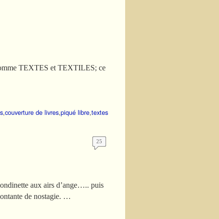
 se nomme TEXTES et TEXTILES; ce
ns
,
couverture de livres
,
piqué libre
,
textes
25
 bondinette aux airs d’ange….. puis
montante de nostagie. …