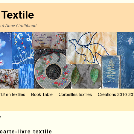
Textile
es d'Anne Gailhbaud
12 en textiles
Book Table
Corbeilles textiles
Créations 2010-20
e
carte-livre textile