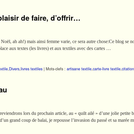
laisir de faire, d’offrir…
e Noël, ah ah!) mais ainsi femme varie, ce sera autre chose:Ce blog
lace aux textes (les livres) et aux textiles avec des cartes …
xtile
,
Divers
,
livres textiles
|
Mots-clefs :
artisane textile
,
carte-livre textile
,
citatio
eau
eviendrons lors du prochain article, au « quilt ailé » d’une jolie petite
 d’un grand coup de balai, je repousse l’invasion du passé et sa marée 