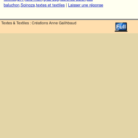
baluchon
,
Spinoza
,
textes et textiles
|
Laisser une réponse
Textes & Textiles : Créations Anne Gailhbaud