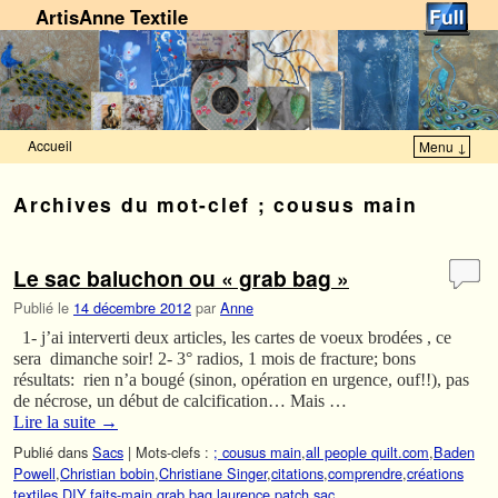
ArtisAnne Textile
Accueil
Menu ↓
Skip to primary content
Aller au contenu secondaire
Archives du mot-clef
; cousus main
Le sac baluchon ou « grab bag »
Publié le
14 décembre 2012
par
Anne
1- j’ai interverti deux articles, les cartes de voeux brodées , ce
sera dimanche soir! 2- 3° radios, 1 mois de fracture; bons
résultats: rien n’a bougé (sinon, opération en urgence, ouf!!), pas
de nécrose, un début de calcification… Mais …
Lire la suite
→
Publié dans
Sacs
|
Mots-clefs :
; cousus main
,
all people quilt.com
,
Baden
Powell
,
Christian bobin
,
Christiane Singer
,
citations
,
comprendre
,
créations
textiles
,
DIY
,
faits-main
,
grab bag
,
laurence patch
,
sac