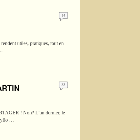
14
rendent utiles, pratiques, tout en
 …
MARTIN
33
 PARTAGER ! Non? L’an dernier, le
hyflo …