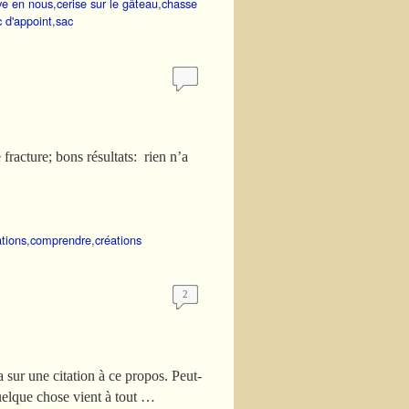
uve en nous
,
cerise sur le gâteau
,
chasse
c d'appoint
,
sac
 fracture; bons résultats: rien n’a
ations
,
comprendre
,
créations
2
ur une citation à ce propos. Peut-
elque chose vient à tout …