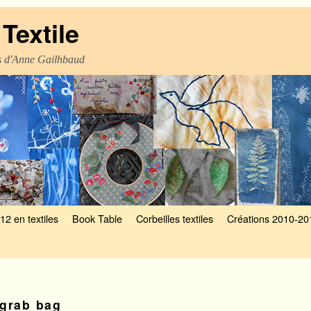
Textile
es d'Anne Gailhbaud
12 en textiles
Book Table
Corbeilles textiles
Créations 2010-20
grab bag