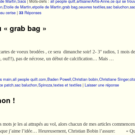
de Martin
,
Sacs
|
Mots-clefs :
all people quilt
,
artisane/Artis-Anne
,
ce qui se tro
on
,
Etoile de Martin
,
etpoile de Martin
,
grab bag
,
oeuvres textiles
,
sac baluchon
,
sa
ssu cerise
|
Réponses
33
 « grab bag »
s cartes de voeux brodées , ce sera dimanche soir! 2- 3° radios, 1 mois de
, ouf!!), pas de nécrose, un début de calcification… Mais …
us main
,
all people quilt.com
,
Baden Powell
,
Christian bobin
,
Christiane Singer
,
cit
ce patch
,
sac baluchon
,
Spinoza
,
textes et textiles
|
Laisser une réponse
hon !
 je les ai attrapés au vol, alors chacun de mes articles commencera s
puisque j’aime l’idée… Heureusement, Christian Bobin l’assure: « Qu