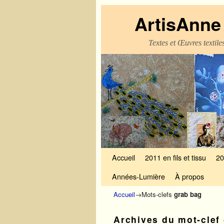
ArtisAnne 
Textes et Œuvres textil
Skip to primary content
Aller au contenu secondaire
Accueil
2011 en fils et tissu
20
Années-Lumière
À propos
Accueil
→Mots-clefs
grab bag
Archives du mot-clef