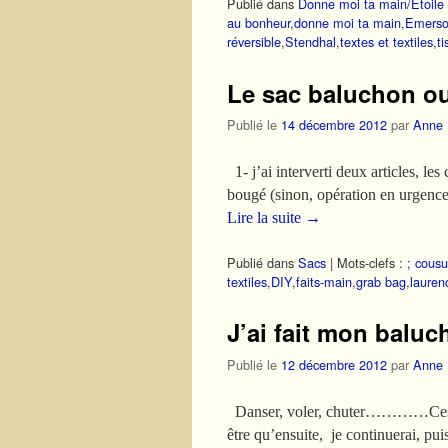
Publié dans
Donne moi ta main/Etoile 
au bonheur
,
donne moi ta main
,
Emers
réversible
,
Stendhal
,
textes et textiles
,
ti
Le sac baluchon ou
Publié le
14 décembre 2012
par
Anne
1- j’ai interverti deux articles, le
bougé (sinon, opération en urgence
Lire la suite
→
Publié dans
Sacs
|
Mots-clefs :
; cous
textiles
,
DIY
,
faits-main
,
grab bag
,
lauren
J’ai fait mon baluc
Publié le
12 décembre 2012
par
Anne
Danser, voler, chuter…………Ces mots
être qu’ensuite, je continuerai, 