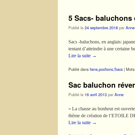
5 Sacs- baluchons e
Publié le
24 septembre 2018
par
Anne
Sacs -baluchons, en anglais: japane
tentant d’atteindre à une certaine b
Lire la suite
→
Publié dans
liens
,
pochons
,
Sacs
|
Mots-
Sac baluchon réver
Publié le
16 avril 2013
par
Anne
« La chasse au bonheur est ouverte
thème de création de l’ETOILE DE M
Lire la suite
→