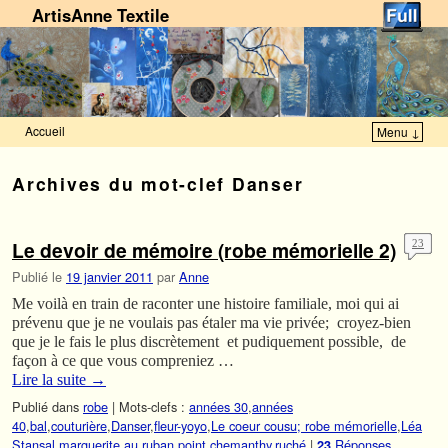
ArtisAnne Textile
Accueil
Menu ↓
Skip to primary content
Aller au contenu secondaire
Archives du mot-clef
Danser
Le devoir de mémoire (robe mémorielle 2)
23
Publié le
19 janvier 2011
par
Anne
Me voilà en train de raconter une histoire familiale, moi qui ai
prévenu que je ne voulais pas étaler ma vie privée; croyez-bien
que je le fais le plus discrètement et pudiquement possible, de
façon à ce que vous compreniez …
Lire la suite
→
Publié dans
robe
|
Mots-clefs :
années 30
,
années
40
,
bal
,
couturière
,
Danser
,
fleur-yoyo
,
Le coeur cousu; robe mémorielle
,
Léa
Stansal
,
marguerite au ruban
,
point chemanthy
,
ruché
|
Réponses
23