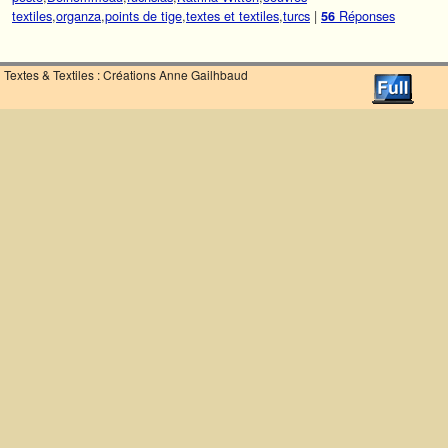
textiles
,
organza
,
points de tige
,
textes et textiles
,
turcs
|
Réponses
56
Textes & Textiles : Créations Anne Gailhbaud