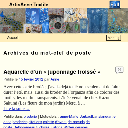
ArtisAnne Textile
Accueil
Menu ↓
Skip to primary content
Aller au contenu secondaire
Archives du mot-clef
de poste
Aquarelle d’un « juponnage froissé »
56
Publié le
15 février 2012
par
Anne
Avec cette carte brodée, j’avais déjà tenté non seulement de faire
durer l’été, mais aussi de broder de l’organza afin de colorer des
motifs, les rendre transparents. L’idée venait de chez Kazue
Sakurai (Les fleurs de mon jardin) Merci à …
Lire la suite
→
Publié dans
broderie
|
Mots-clefs :
anne-Marie Barbault
,
artsiane/artis-
anne
,
broderies
,
citations
,
colette
,
d'avant
,
de noeuds
,
de
poste
,
Delhommeau
,
fuchsias
,
Katrina Witten
,
oeuvres