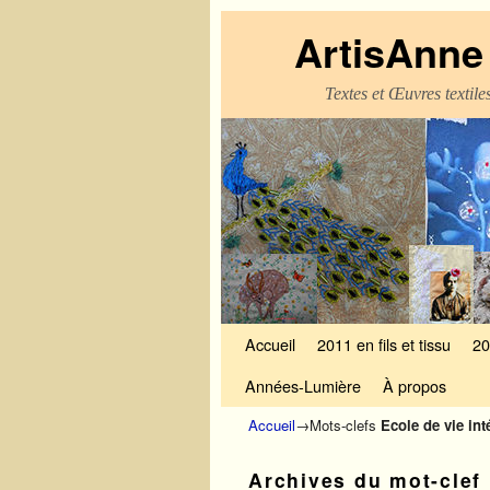
ArtisAnne 
Textes et Œuvres textil
Skip to primary content
Aller au contenu secondaire
Accueil
2011 en fils et tissu
20
Années-Lumière
À propos
Accueil
→Mots-clefs
Ecole de vie int
Archives du mot-clef