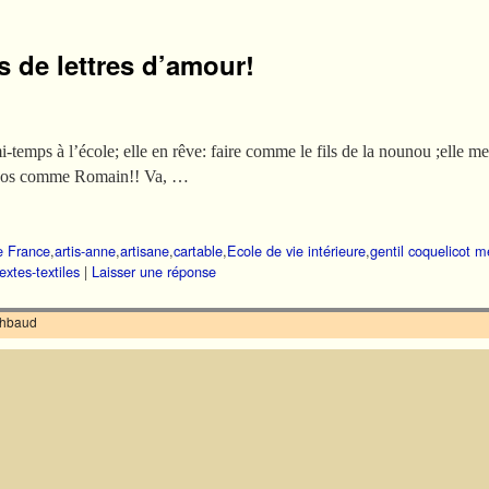
s de lettres d’amour!
mi-temps à l’école; elle en rêve: faire comme le fils de la nounou ;elle 
le dos comme Romain!! Va, …
e France
,
artis-anne
,
artisane
,
cartable
,
Ecole de vie intérieure
,
gentil coquelicot
textes-textiles
|
Laisser une réponse
ilhbaud