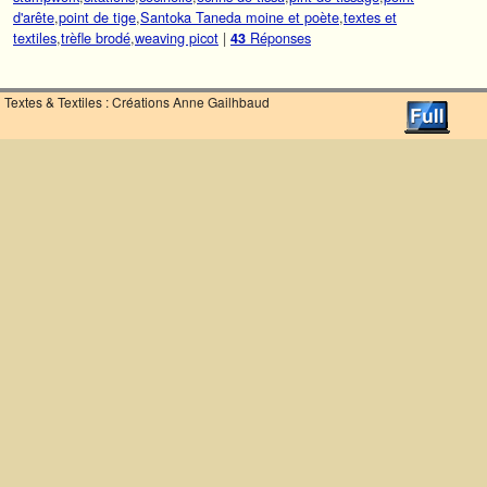
d'arête
,
point de tige
,
Santoka Taneda moine et poète
,
textes et
textiles
,
trèfle brodé
,
weaving picot
|
Réponses
43
Textes & Textiles : Créations Anne Gailhbaud