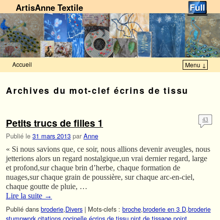
ArtisAnne Textile
Accueil
Menu ↓
Skip to primary content
Aller au contenu secondaire
Archives du mot-clef
écrins de tissu
Petits trucs de filles 1
43
Publié le
31 mars 2013
par
Anne
« Si nous savions que, ce soir, nous allions devenir aveugles, nous
jetterions alors un regard nostalgique,un vrai dernier regard, large
et profond,sur chaque brin d’herbe, chaque formation de
nuages,sur chaque grain de poussière, sur chaque arc-en-ciel,
chaque goutte de pluie, …
Lire la suite
→
Publié dans
broderie
,
Divers
|
Mots-clefs :
broche
,
broderie en 3 D
,
broderie
stumpwork
,
citations
,
cocinelle
,
écrins de tissu
,
pint de tissage
,
point