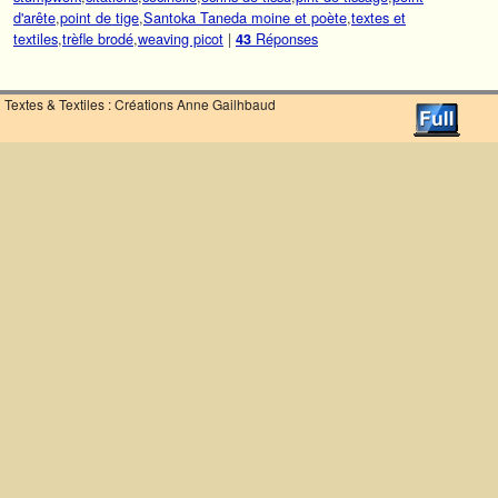
d'arête
,
point de tige
,
Santoka Taneda moine et poète
,
textes et
textiles
,
trèfle brodé
,
weaving picot
|
Réponses
43
Textes & Textiles : Créations Anne Gailhbaud