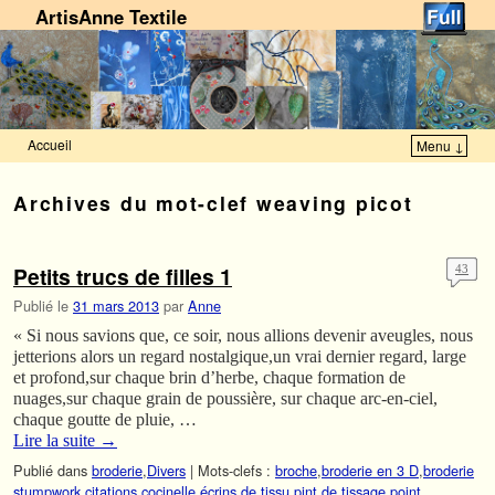
ArtisAnne Textile
Accueil
Menu ↓
Skip to primary content
Aller au contenu secondaire
Archives du mot-clef
weaving picot
Petits trucs de filles 1
43
Publié le
31 mars 2013
par
Anne
« Si nous savions que, ce soir, nous allions devenir aveugles, nous
jetterions alors un regard nostalgique,un vrai dernier regard, large
et profond,sur chaque brin d’herbe, chaque formation de
nuages,sur chaque grain de poussière, sur chaque arc-en-ciel,
chaque goutte de pluie, …
Lire la suite
→
Publié dans
broderie
,
Divers
|
Mots-clefs :
broche
,
broderie en 3 D
,
broderie
stumpwork
,
citations
,
cocinelle
,
écrins de tissu
,
pint de tissage
,
point