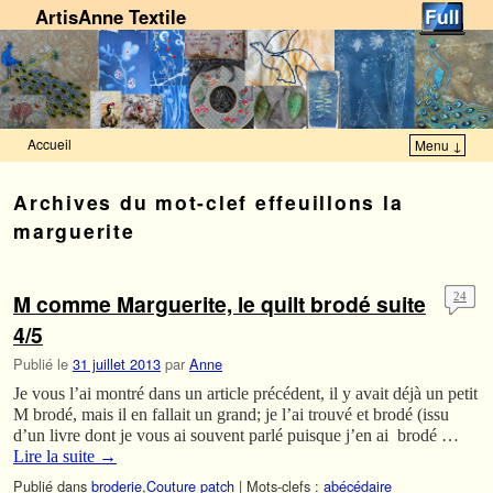
ArtisAnne Textile
Accueil
Menu ↓
Skip to primary content
Aller au contenu secondaire
Archives du mot-clef
effeuillons la
marguerite
M comme Marguerite, le quilt brodé suite
24
4/5
Publié le
31 juillet 2013
par
Anne
Je vous l’ai montré dans un article précédent, il y avait déjà un petit
M brodé, mais il en fallait un grand; je l’ai trouvé et brodé (issu
d’un livre dont je vous ai souvent parlé puisque j’en ai brodé …
Lire la suite
→
Publié dans
broderie
,
Couture patch
|
Mots-clefs :
abécédaire