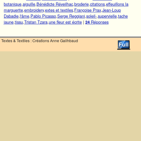
botanique
,
aiguille
,
Bénédicte Réveilhac
,
broderie
,
citations
,
effeuillons la
marguerite
,
embroidery
,
extes et textiles
,
Françoise Prax
,
Jean-Loup
Dabadie
,
l'âme
,
Pablo Picasso
,
Serge Reggiani
,
soleil-
,
supervielle
,
tache
jaune
,
tissu
,
Tristan Tzara
,
une fleur est écrite
|
Réponses
24
Textes & Textiles : Créations Anne Gailhbaud