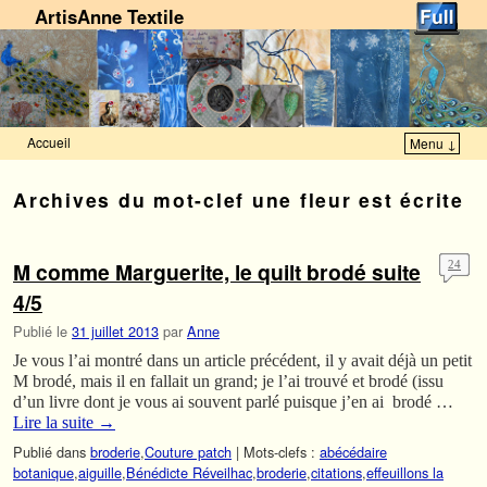
ArtisAnne Textile
Accueil
Menu ↓
Skip to primary content
Aller au contenu secondaire
Archives du mot-clef
une fleur est écrite
M comme Marguerite, le quilt brodé suite
24
4/5
Publié le
31 juillet 2013
par
Anne
Je vous l’ai montré dans un article précédent, il y avait déjà un petit
M brodé, mais il en fallait un grand; je l’ai trouvé et brodé (issu
d’un livre dont je vous ai souvent parlé puisque j’en ai brodé …
Lire la suite
→
Publié dans
broderie
,
Couture patch
|
Mots-clefs :
abécédaire
botanique
,
aiguille
,
Bénédicte Réveilhac
,
broderie
,
citations
,
effeuillons la