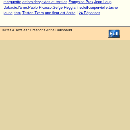
marguerite
,
embroidery
,
extes et textiles
,
Françoise Prax
,
Jean-Loup
Dabadie
,
l'âme
,
Pablo Picasso
,
Serge Reggiani
,
soleil-
,
supervielle
,
tache
jaune
,
tissu
,
Tristan Tzara
,
une fleur est écrite
|
Réponses
24
Textes & Textiles : Créations Anne Gailhbaud