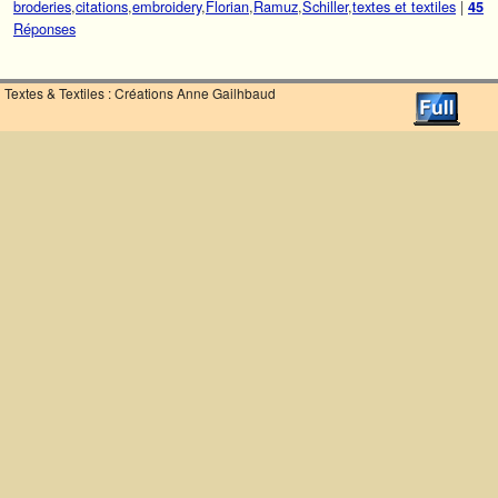
broderies
,
citations
,
embroidery
,
Florian
,
Ramuz
,
Schiller
,
textes et textiles
|
45
Réponses
Textes & Textiles : Créations Anne Gailhbaud