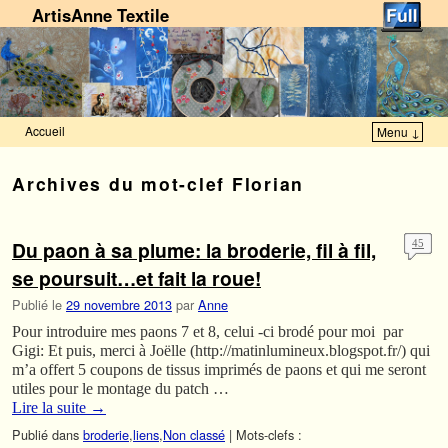
ArtisAnne Textile
Accueil
Menu ↓
Skip to primary content
Aller au contenu secondaire
Archives du mot-clef
Florian
Du paon à sa plume: la broderie, fil à fil,
45
se poursuit…et fait la roue!
Publié le
29 novembre 2013
par
Anne
Pour introduire mes paons 7 et 8, celui -ci brodé pour moi par
Gigi: Et puis, merci à Joëlle (http://matinlumineux.blogspot.fr/) qui
m’a offert 5 coupons de tissus imprimés de paons et qui me seront
utiles pour le montage du patch …
Lire la suite
→
Publié dans
broderie
,
liens
,
Non classé
|
Mots-clefs :