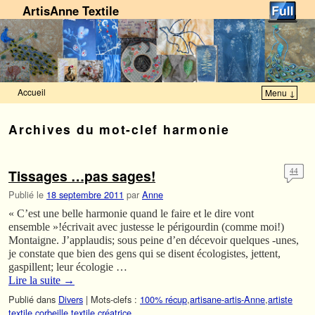
ArtisAnne Textile
Accueil
Menu ↓
Skip to primary content
Aller au contenu secondaire
Archives du mot-clef
harmonie
Tissages …pas sages!
44
Publié le
18 septembre 2011
par
Anne
« C’est une belle harmonie quand le faire et le dire vont
ensemble »!écrivait avec justesse le périgourdin (comme moi!)
Montaigne. J’applaudis; sous peine d’en décevoir quelques -unes,
je constate que bien des gens qui se disent écologistes, jettent,
gaspillent; leur écologie …
Lire la suite
→
Publié dans
Divers
|
Mots-clefs :
100% récup
,
artisane-artis-Anne
,
artiste
textile
,
corbeille textile
,
créatrice