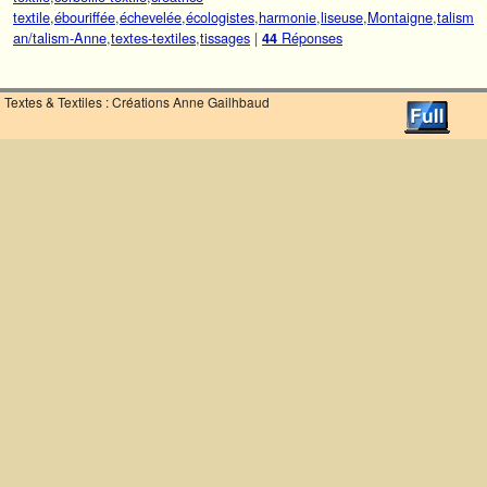
textile
,
ébouriffée
,
échevelée
,
écologistes
,
harmonie
,
liseuse
,
Montaigne
,
talism
an/talism-Anne
,
textes-textiles
,
tissages
|
Réponses
44
Textes & Textiles : Créations Anne Gailhbaud