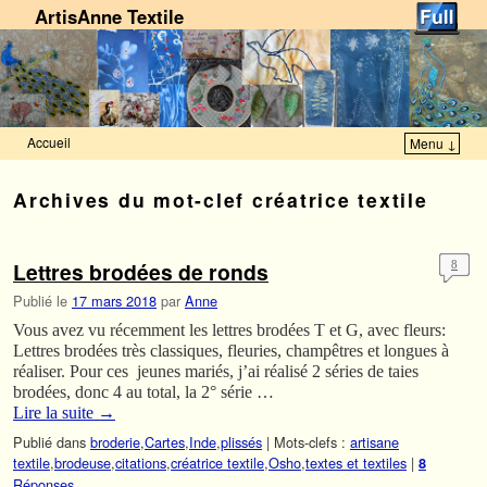
ArtisAnne Textile
Accueil
Menu ↓
Skip to primary content
Aller au contenu secondaire
Archives du mot-clef
créatrice textile
Lettres brodées de ronds
8
Publié le
17 mars 2018
par
Anne
Vous avez vu récemment les lettres brodées T et G, avec fleurs:
Lettres brodées très classiques, fleuries, champêtres et longues à
réaliser. Pour ces jeunes mariés, j’ai réalisé 2 séries de taies
brodées, donc 4 au total, la 2° série …
Lire la suite
→
Publié dans
broderie
,
Cartes
,
Inde
,
plissés
|
Mots-clefs :
artisane
textile
,
brodeuse
,
citations
,
créatrice textile
,
Osho
,
textes et textiles
|
8
Réponses