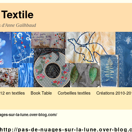
Textile
es d'Anne Gailhbaud
12 en textiles
Book Table
Corbeilles textiles
Créations 2010-20
uages-sur-la-lune.over-blog.com/
http://pas-de-nuages-sur-la-lune.over-blog.