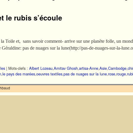
t le rubis s’écoule
r la Toile et, sans savoir comment- arrive sur une planète folle, un mon
de Géraldine: pas de nuages sur la lune(http://pas-de-nuages-sur-la-lune
iles
|
Mots-clefs :
Albert Lozeau
,
Amitav Ghosh
,
artisa-Anne
,
Asie
,
Cambodge
,
chi
n
,
le pays des marées
,
oeuvres textiles
,
pas de nuages sur la lune
,
rose
,
rouge
,
rub
ilhbaud