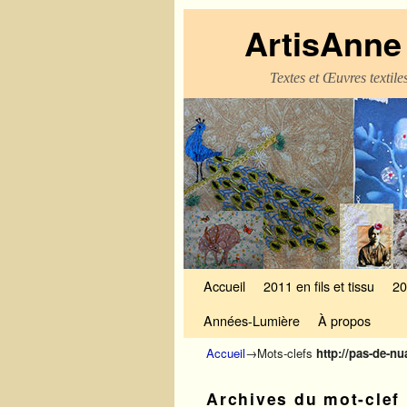
ArtisAnne 
Textes et Œuvres textil
Skip to primary content
Aller au contenu secondaire
Accueil
2011 en fils et tissu
20
Années-Lumière
À propos
Accueil
→Mots-clefs
http://pas-de-n
Archives du mot-clef