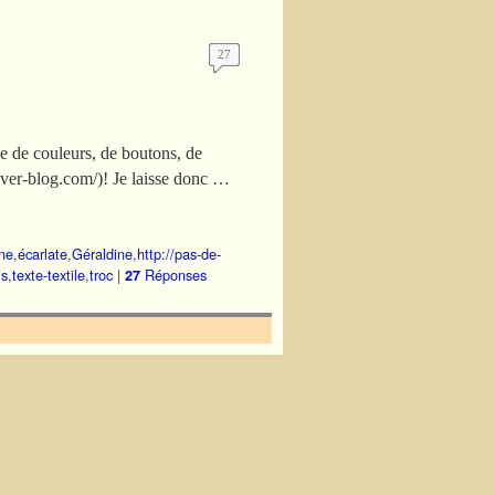
27
de de couleurs, de boutons, de
.over-blog.com/)! Je laisse donc …
ne
,
écarlate
,
Géraldine
,
http://pas-de-
is
,
texte-textile
,
troc
|
Réponses
27