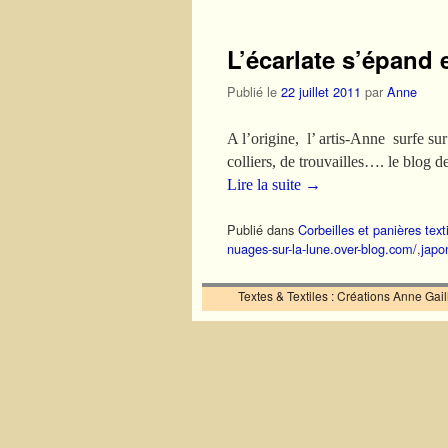
L’écarlate s’épand e
Publié le
22 juillet 2011
par
Anne
A l’origine, l’ artis-Anne surfe su
colliers, de trouvailles…. le blog 
Lire la suite
→
Publié dans
Corbeilles et panières text
nuages-sur-la-lune.over-blog.com/
,
japo
Textes & Textiles : Créations Anne Ga