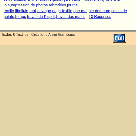
joie
,
impression de photos rebrodées
,
journal
textile
,
libellule
,
mot
,
ouvrage
,
page textile
,
que ma joie demeure
,
semis de
points
,
temps
,
travail de l'esprit
,
travail des mains
|
Réponses
13
Textes & Textiles : Créations Anne Gailhbaud