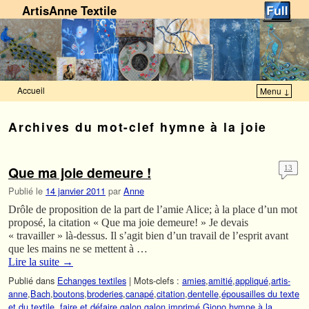
ArtisAnne Textile
Accueil
Menu ↓
Skip to primary content
Aller au contenu secondaire
Archives du mot-clef
hymne à la joie
Que ma joie demeure !
13
Publié le
14 janvier 2011
par
Anne
Drôle de proposition de la part de l’amie Alice; à la place d’un mot
proposé, la citation « Que ma joie demeure! » Je devais
« travailler » là-dessus. Il s’agit bien d’un travail de l’esprit avant
que les mains ne se mettent à …
Lire la suite
→
Publié dans
Echanges textiles
|
Mots-clefs :
amies
,
amitié
,
appliqué
,
artis-
anne
,
Bach
,
boutons
,
broderies
,
canapé
,
citation
,
dentelle
,
épousailles du texte
et du textile.
,
faire et défaire
,
galon
,
galon imprimé
,
Giono
,
hymne à la