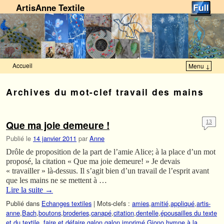
ArtisAnne Textile
Accueil
Menu ↓
Skip to primary content
Aller au contenu secondaire
Archives du mot-clef
travail des mains
Que ma joie demeure !
13
Publié le
14 janvier 2011
par
Anne
Drôle de proposition de la part de l’amie Alice; à la place d’un mot
proposé, la citation « Que ma joie demeure! » Je devais
« travailler » là-dessus. Il s’agit bien d’un travail de l’esprit avant
que les mains ne se mettent à …
Lire la suite
→
Publié dans
Echanges textiles
|
Mots-clefs :
amies
,
amitié
,
appliqué
,
artis-
anne
,
Bach
,
boutons
,
broderies
,
canapé
,
citation
,
dentelle
,
épousailles du texte
et du textile.
,
faire et défaire
,
galon
,
galon imprimé
,
Giono
,
hymne à la