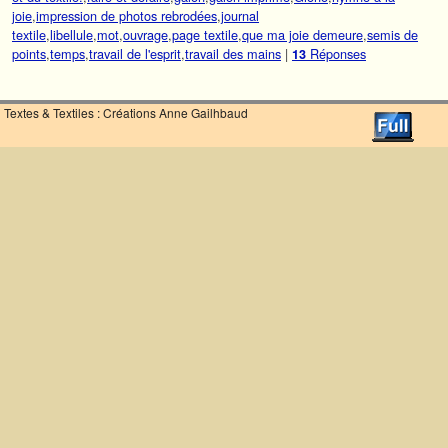
joie
,
impression de photos rebrodées
,
journal
textile
,
libellule
,
mot
,
ouvrage
,
page textile
,
que ma joie demeure
,
semis de
points
,
temps
,
travail de l'esprit
,
travail des mains
|
Réponses
13
Textes & Textiles : Créations Anne Gailhbaud