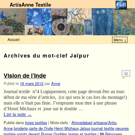
ArtisAnne Textile
Accueil
Menu ↓
Skip to primary content
Aller au contenu secondaire
Archives du mot-clef
Jaïpur
Vision de l’Inde
50
Publié le
16 mars 2012
par
Anne
Journal textile n°4 Logiquement, cette page devrait être au tout-
début de ma série d’articles, (ce qui sera le cas lors du montage!)
mais elle n’était pas finie. J’emprunte mon titre à une phrase
d’Henri Michaux et joue sur le double …
Lire la suite
→
Publié dans
livres textiles
|
Mots-clefs :
Ahmedabad
,
artisane/Artis-
Anne
,
broderie
,
carte de l'Inde
,
Henri Michaux
,
Jaïpur
,
journal textile
,
oeuvres
textiles
,
points devant
,
Rumer Godden
,
textes et textiles
|
Réponses
50