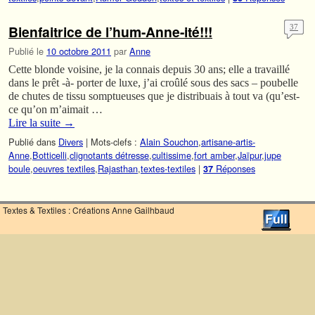
Bienfaitrice de l’hum-Anne-ité!!!
37
Publié le
10 octobre 2011
par
Anne
Cette blonde voisine, je la connais depuis 30 ans; elle a travaillé
dans le prêt -à- porter de luxe, j’ai croûlé sous des sacs – poubelle
de chutes de tissu somptueuses que je distribuais à tout va (qu’est-
ce qu’on m’aimait …
Lire la suite
→
Publié dans
Divers
|
Mots-clefs :
Alain Souchon
,
artisane-artis-
Anne
,
Botticelli
,
clignotants détresse
,
cultissime
,
fort amber
,
Jaïpur
,
jupe
boule
,
oeuvres textiles
,
Rajasthan
,
textes-textiles
|
Réponses
37
Textes & Textiles : Créations Anne Gailhbaud